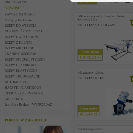
specjalna
DRUKOWANIE
NOWOŚCI !
ZAWSZE NA STANIE
Odkrawacz manualny: komplet z listwą
dociskową 2,5m
Maszyny Beckmann
Kat.:
TYTAN-CZD-B11 2.5M
RZEPY DO WSZYCIA
DO ODZIEŻY DZIECIĘCEJ
RZEPY DWUSTRONNE
RZEPY Z KLEJEM
RZEPY MILITARNE
Cena netto
TKANINY RZEPOWE
1 803,42 zł
RZEPY SPECJALISTYCZNE
RZEPY GRZYBKOWE
RZEPY ELASTYCZNE
Nóż tarczowy 125mm
RZEPY TRUDNOPALNE
Kat.:
TYTAN-ST-125
AUTOMOTIVE
HACZYKI PLASTIKOWE
OFERTA KONSUMENCKA
NICI COATS
Igły Groz Beckert _WYPRZEDAŻ
Cena netto
663,48 zł
POMOC W ZAKUPACH
Nóż tarczowy 50mm