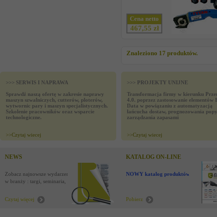
Cena netto
467,55 zł
Znaleziono 17 produktów.
>>> SERWIS I NAPRAWA
>>> PROJEKTY UNIJNE
Sprawdź naszą ofertę w zakresie naprawy
Transformacja firmy w kierunku Prze
maszyn szwalniczych, cutterów, ploterów,
4.0. poprzez zastosowanie elementów 
wytwornic pary i maszyn specjalistycznych.
Data w powiązaniu z automatyzacją
Szkolenie pracowników oraz wsparcie
łańcucha dostaw, prognozowania popy
technologiczne.
zarządzania zapasami
>>
Czytaj wiecej
>>
Czytaj wiecej
NEWS
KATALOG ON-LINE
Zobacz najnowsze wydarzenia
NOWY katalog produktów !
w branży : targi, seminaria,
nowości
Czytaj więcej
Pobierz