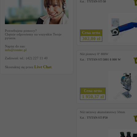
Kat.:
TYTAN-ST-50
Potrzebujesz pomocy?
Cena netto
Chętnie odpowiemy na wszystkie Twoje
pytania.
302,80 zł
Napisz do nas:
info@contec.pl
Nóż pionowy 8" 800W
Zadzwoń: tel.: (42) 227 11 40
Kat.:
TYTAN-ST-5001 8 800 W
Live Chat
Skontaktuj się przez
.
Cena netto
1 950,37 zł
Nóż tarczowy akumulatorowy 50mm
Kat.:
TYTAN-ST-P50