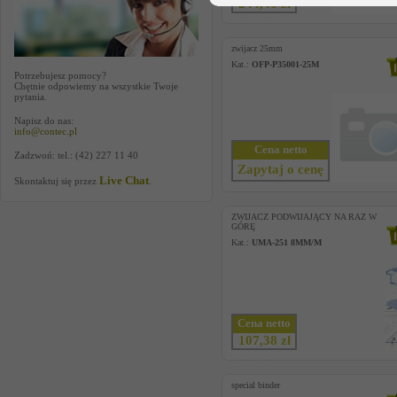
244,46 zł
zwijacz 25mm
Kat.:
OFP-P35001-25M
Potrzebujesz pomocy?
Chętnie odpowiemy na wszystkie Twoje
pytania.
Napisz do nas:
info@contec.pl
Cena netto
Zadzwoń: tel.: (42) 227 11 40
Zapytaj o cenę
Live Chat
Skontaktuj się przez
.
ZWIJACZ PODWIJAJĄCY NA RAZ W
GÓRĘ
Kat.:
UMA-251 8MM/M
Cena netto
107,38 zł
special binder