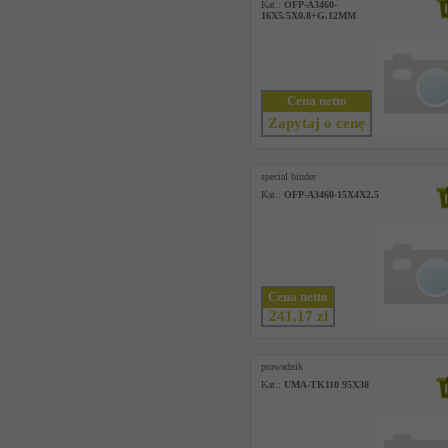
Kat.:
OFP-A3460-
16X5.5X0.8+G.12MM
Cena netto
Zapytaj o cenę
special binder
Kat.:
OFP-A3460-15X4X2.5
Cena netto
241,17 zł
prowadnik
Kat.:
UMA-TK110 95X38