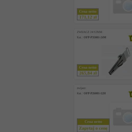
Cena netto
171,12 zł
ZWIJACZ 24/12MM
Kat.:
OFP-P35001-24M
Cena netto
265,84 zł
zwijacz
Kat.:
OFP-P26001-12H
Cena netto
Zapytaj o cenę