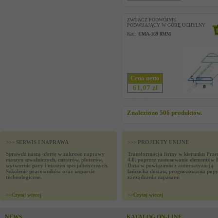
ZWIJACZ PODWÓJNIE
PODWIJAJĄCY W GÓRĘ UCHYLNY
Kat.:
UMA-169 8MM
Cena netto
61,07 zł
Znaleziono 506 produktów.
>>> SERWIS I NAPRAWA
>>> PROJEKTY UNIJNE
Sprawdź naszą ofertę w zakresie naprawy
Transformacja firmy w kierunku Prze
maszyn szwalniczych, cutterów, ploterów,
4.0. poprzez zastosowanie elementów 
wytwornic pary i maszyn specjalistycznych.
Data w powiązaniu z automatyzacją
Szkolenie pracowników oraz wsparcie
łańcucha dostaw, prognozowania popy
technologiczne.
zarządzania zapasami
>>
Czytaj wiecej
>>
Czytaj wiecej
NEWS
KATALOG ON-LINE