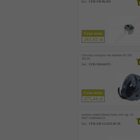
Kat.:
CER-130.06.264
Cena netto
261,92 zł
Chwytacz rotacyjny bez bębenka 91-265
262-91
Kat.:
CER-130.04.075
Cena netto
475,44 zł
noisless coated (black) hook with cap =d-
0467-150094ldc10
Kat.:
CER-130.13.251LDC10