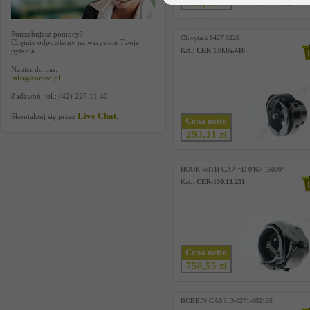
642,46 zł
Potrzebujesz pomocy?
Chwytacz 8427 0226
Chętnie odpowiemy na wszystkie Twoje
pytania.
Kat.:
CER-130.05.410
Napisz do nas:
info@contec.pl
Zadzwoń: tel.: (42) 227 11 40
Live Chat
Skontaktuj się przez
.
Cena netto
293,31 zł
HOOK WITH CAP =D-0467-150094
Kat.:
CER-130.13.251
Cena netto
758,55 zł
BOBBIN CASE D-0271-002105