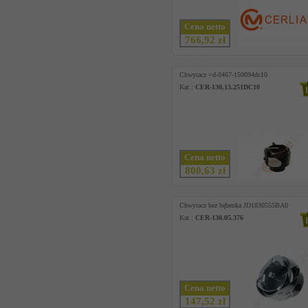
Cena netto
766,92 zł
Chwytacz =d-0467-150094dc10
Kat.:
CER-130.13.251DC10
Cena netto
800,63 zł
Chwytacz bez bębenka JD1830555BA0
Kat.:
CER-130.05.376
Cena netto
147,52 zł