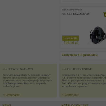
hook without bobbin
Kat.:
CER-130.23.050DC10
Cena netto
740,16 zł
Znaleziono 419 produktów.
>>> SERWIS I NAPRAWA
>>> PROJEKTY UNIJNE
Sprawdź naszą ofertę w zakresie naprawy
Transformacja firmy w kierunku Prze
maszyn szwalniczych, cutterów, ploterów,
4.0. poprzez zastosowanie elementów 
wytwornic pary i maszyn specjalistycznych.
Data w powiązaniu z automatyzacją
Szkolenie pracowników oraz wsparcie
łańcucha dostaw, prognozowania popy
technologiczne.
zarządzania zapasami
>>
Czytaj wiecej
>>
Czytaj wiecej
NEWS
KATALOG ON-LINE