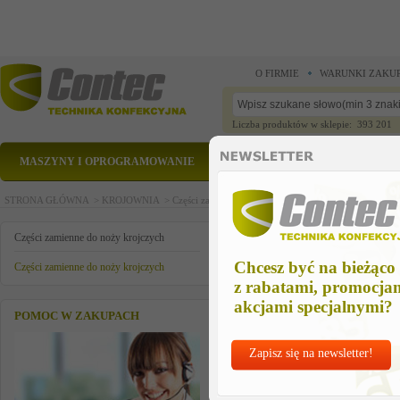
O FIRMIE
WARUNKI ZAKU
Liczba produktów w sklepie: 393 201
MASZYNY I OPROGRAMOWANIE
CZĘŚCI ZAMIENNE
STRONA GŁÓWNA >
KROJOWNIA >
Części zamienne do noży krojczych >
Części zamienn
czesc zamienna
Części zamienne do noży krojczych
Chcesz być na bieżąco
Części zamienne do noży krojczych
z rabatami, promocja
akcjami specjalnymi?
POMOC W ZAKUPACH
Zapisz się na newsletter!