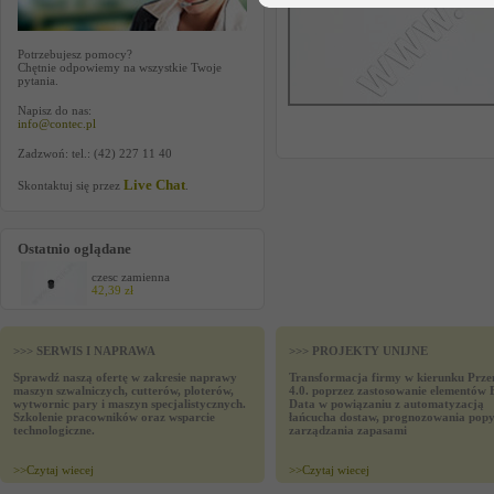
Potrzebujesz pomocy?
Chętnie odpowiemy na wszystkie Twoje
pytania.
Napisz do nas:
info@contec.pl
Zadzwoń: tel.: (42) 227 11 40
Live Chat
Skontaktuj się przez
.
Ostatnio oglądane
czesc zamienna
42,39 zł
>>> SERWIS I NAPRAWA
>>> PROJEKTY UNIJNE
Sprawdź naszą ofertę w zakresie naprawy
Transformacja firmy w kierunku Prze
maszyn szwalniczych, cutterów, ploterów,
4.0. poprzez zastosowanie elementów 
wytwornic pary i maszyn specjalistycznych.
Data w powiązaniu z automatyzacją
Szkolenie pracowników oraz wsparcie
łańcucha dostaw, prognozowania popy
technologiczne.
zarządzania zapasami
>>
Czytaj wiecej
>>
Czytaj wiecej