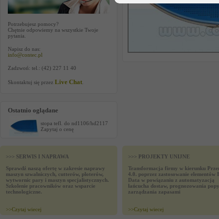
Potrzebujesz pomocy?
Chętnie odpowiemy na wszystkie Twoje
pytania.
Napisz do nas:
info@contec.pl
Zadzwoń: tel.: (42) 227 11 40
Live Chat
Skontaktuj się przez
.
Ostatnio oglądane
stopa tefl. do nd1106/hd2117
Zapytaj o cenę
>>> SERWIS I NAPRAWA
>>> PROJEKTY UNIJNE
Sprawdź naszą ofertę w zakresie naprawy
Transformacja firmy w kierunku Prze
maszyn szwalniczych, cutterów, ploterów,
4.0. poprzez zastosowanie elementów 
wytwornic pary i maszyn specjalistycznych.
Data w powiązaniu z automatyzacją
Szkolenie pracowników oraz wsparcie
łańcucha dostaw, prognozowania popy
technologiczne.
zarządzania zapasami
>>
Czytaj wiecej
>>
Czytaj wiecej