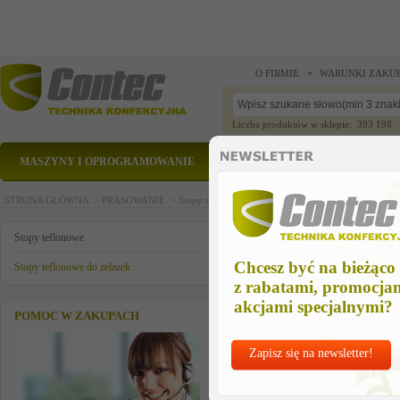
O FIRMIE
WARUNKI ZAKU
Liczba produktów w sklepie: 393 198
MASZYNY I OPROGRAMOWANIE
CZĘŚCI ZAMIENNE
STRONA GŁÓWNA >
PRASOWANIE >
Stopy teflonowe >
Stopy teflonowe do żelazek >
s
stopa tefl. do nd1106/hd2117
Stopy teflonowe
Chcesz być na bieżąco
Stopy teflonowe do żelazek
z rabatami, promocja
akcjami specjalnymi?
POMOC W ZAKUPACH
Zapisz się na newsletter!