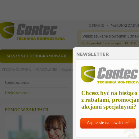
O FIRMIE
WARUNKI ZAKU
Liczba produktów w sklepie: 393 198
MASZYNY I OPROGRAMOWANIE
CZĘŚCI ZAMIENNE
STRONA GŁÓWNA >
PRASOWANIE >
Części zamienne >
Części zamienne >
szczotka twa
szczotka twarda do zelaz. 2157
Części zamienne
Chcesz być na bieżąco
Części zamienne
z rabatami, promocja
akcjami specjalnymi?
POMOC W ZAKUPACH
Zapisz się na newsletter!