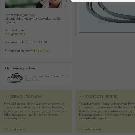
Potrzebujesz pomocy?
Chętnie odpowiemy na wszystkie Twoje
pytania.
Napisz do nas:
info@contec.pl
Zadzwoń: tel.: (42) 227 11 40
Live Chat
Skontaktuj się przez
.
Ostatnio oglądane
szczotka twarda do zelaz. 2157
329,51 zł
>>> SERWIS I NAPRAWA
>>> PROJEKTY UNIJNE
Sprawdź naszą ofertę w zakresie naprawy
Transformacja firmy w kierunku Prze
maszyn szwalniczych, cutterów, ploterów,
4.0. poprzez zastosowanie elementów 
wytwornic pary i maszyn specjalistycznych.
Data w powiązaniu z automatyzacją
Szkolenie pracowników oraz wsparcie
łańcucha dostaw, prognozowania popy
technologiczne.
zarządzania zapasami
>>
Czytaj wiecej
>>
Czytaj wiecej