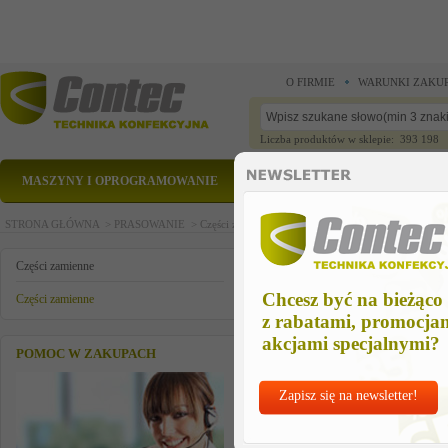
O FIRMIE
WARUNKI ZAKU
Liczba produktów w sklepie: 393 198
MASZYNY I OPROGRAMOWANIE
CZĘŚCI ZAMIENNE
STRONA GŁÓWNA >
PRASOWANIE >
Części zamienne >
Części zamienne >
control unit
control unit do toppera 8750
Części zamienne
Chcesz być na bieżąco
Części zamienne
z rabatami, promocja
akcjami specjalnymi?
POMOC W ZAKUPACH
Zapisz się na newsletter!