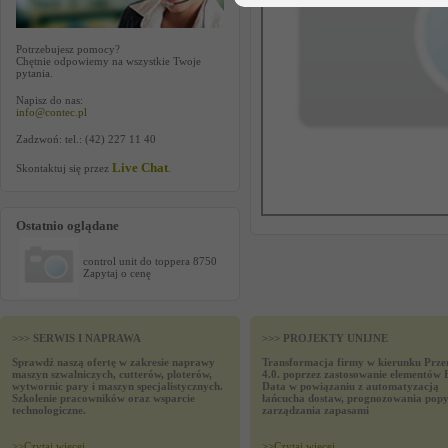
Potrzebujesz pomocy?
Chętnie odpowiemy na wszystkie Twoje
pytania.
Napisz do nas:
info@contec.pl
Zadzwoń: tel.: (42) 227 11 40
Live Chat
Skontaktuj się przez
.
Ostatnio oglądane
control unit do toppera 8750
Zapytaj o cenę
>>> SERWIS I NAPRAWA
>>> PROJEKTY UNIJNE
Sprawdź naszą ofertę w zakresie naprawy
Transformacja firmy w kierunku Prze
maszyn szwalniczych, cutterów, ploterów,
4.0. poprzez zastosowanie elementów 
wytwornic pary i maszyn specjalistycznych.
Data w powiązaniu z automatyzacją
Szkolenie pracowników oraz wsparcie
łańcucha dostaw, prognozowania popy
technologiczne.
zarządzania zapasami
>>
Czytaj wiecej
>>
Czytaj wiecej