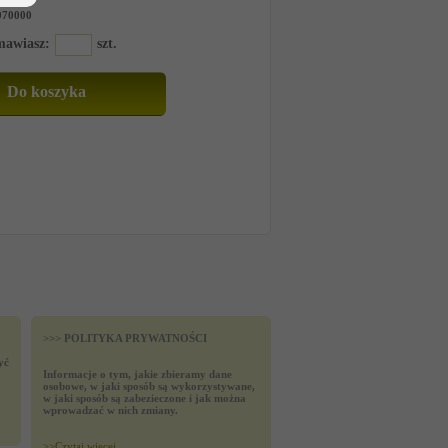
070000
amawiasz:
szt.
>>> POLITYKA PRYWATNOŚCI
yć
Informacje o tym, jakie zbieramy dane
osobowe, w jaki sposób są wykorzystywane,
w jaki sposób są zabezieczone i jak można
wprowadzać w nich zmiany.
>>
Czytaj wiecej