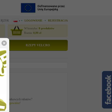
 JĘZYK
LOGOWANIE
REJESTRACJA
W koszyku:
0
produktów
Kwota:
0,00
zł
RZEPY VELCRO
tto
 zł
ać z dodatkowych rabatów?
 po
zalogowaniu
!