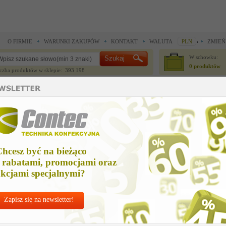
O FIRMIE
WARUNKI ZAKUPÓW
KONTAKT
WALUTA
PLN
ZMIEŃ
W schowku:
0 produktów
czba produktów w sklepie: 393 198
CZĘŚCI ZAMIENNE
IGŁY I AKCESORIA
ne >
Części zamienne >
elektrody max-min 122 mm
lektrody max-min 122 mm
hcesz być na bieżąco
Cena ne
 rabatami, promocjami oraz
202,61
kcjami specjalnymi?
Zapisz się na newsletter!
Chcesz korzyst
Najlepsze
ceny