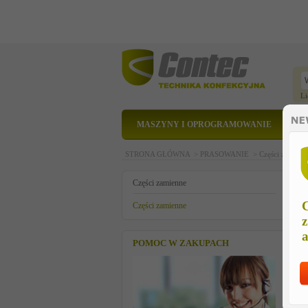
Li
MASZYNY I OPROGRAMOWANIE
STRONA GŁÓWNA >
PRASOWANIE >
Części zamien
e
Części zamienne
C
Części zamienne
z
a
POMOC W ZAKUPACH