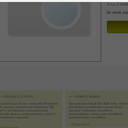
Nr kat:
V-4236
Ile sztuk z
>> PROJEKTY UNIJNE
>>> ZOBACZ WIDEO
ransformacja firmy w kierunku Przemysłu
Sprawdź nasz kanał You Tube żeby zobacz
.0. poprzez zastosowanie elementów Big
jak działają urządzenia z naszej oferty:
ata w powiązaniu z automatyzacją
maszyny i automaty szwalnicze,
ańcucha dostaw, prognozowania popytu i
prasowalnicze, cuttery oraz urządzenia
arządzania zapasami
automatyzujące produkcje.
>>
Czytaj wiecej
>
Czytaj wiecej