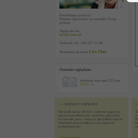
Potrzebujesz pomocy?
Chętnie odpowiemy na wszystkie Twoje
pytania.
Napisz do nas:
info@contec.pl
Zadzwoń: tel.: (42) 227 11 40
Live Chat
Skontaktuj się przez
.
Ostatnio oglądane
elektrody max-min 122 mm
202,61 zł
>>> SERWIS I NAPRAWA
>
Sprawdź naszą ofertę w zakresie naprawy
T
maszyn szwalniczych, cutterów, ploterów,
4
wytwornic pary i maszyn specjalistycznych.
D
Szkolenie pracowników oraz wsparcie
ł
technologiczne.
z
>>
Czytaj wiecej
>