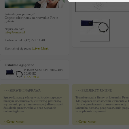
Potrzebujesz pomocy?
Chętnie odpowiemy na wszystkie Twoje
pytania.
Napisz do nas:
info@contec.pl
Zadzwoń: tel.: (42) 227 11 40
Live Chat
Skontaktuj się przez
.
Ostatnio oglądane
POMPA SEM KPL.200-240V
50/60HZ
1 222,29 zł
>>> SERWIS I NAPRAWA
>>> PROJEKTY UNIJNE
Sprawdź naszą ofertę w zakresie naprawy
Transformacja firmy w kierunku Prze
maszyn szwalniczych, cutterów, ploterów,
4.0. poprzez zastosowanie elementów 
wytwornic pary i maszyn specjalistycznych.
Data w powiązaniu z automatyzacją
Szkolenie pracowników oraz wsparcie
łańcucha dostaw, prognozowania popy
technologiczne.
zarządzania zapasami
>>
Czytaj wiecej
>>
Czytaj wiecej