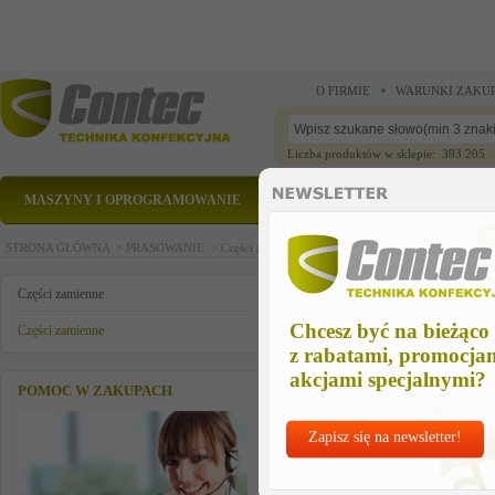
O FIRMIE
WARUNKI ZAKU
Liczba produktów w sklepie: 393 205
MASZYNY I OPROGRAMOWANIE
CZĘŚCI ZAMIENNE
STRONA GŁÓWNA >
PRASOWANIE >
Części zamienne >
Części zamienne >
POMPA SEM 
POMPA SEM KPL.200-240V 50
Części zamienne
Chcesz być na bieżąco
Części zamienne
z rabatami, promocja
akcjami specjalnymi?
POMOC W ZAKUPACH
Zapisz się na newsletter!