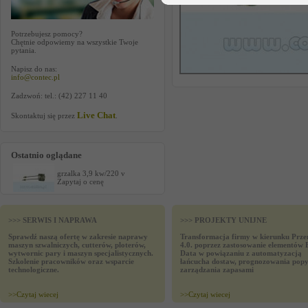
Potrzebujesz pomocy?
Chętnie odpowiemy na wszystkie Twoje
pytania.
Napisz do nas:
info@contec.pl
Zadzwoń: tel.: (42) 227 11 40
Live Chat
Skontaktuj się przez
.
Ostatnio oglądane
grzalka 3,9 kw/220 v
Zapytaj o cenę
>>> SERWIS I NAPRAWA
>>> PROJEKTY UNIJNE
Sprawdź naszą ofertę w zakresie naprawy
Transformacja firmy w kierunku Prze
maszyn szwalniczych, cutterów, ploterów,
4.0. poprzez zastosowanie elementów 
wytwornic pary i maszyn specjalistycznych.
Data w powiązaniu z automatyzacją
Szkolenie pracowników oraz wsparcie
łańcucha dostaw, prognozowania popy
technologiczne.
zarządzania zapasami
>>
Czytaj wiecej
>>
Czytaj wiecej