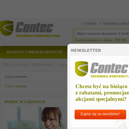
O FIRMIE
WARUNKI ZAKU
Liczba produktów w sklepie: 393 201
MASZYNY I OPROGRAMOWANIE
CZĘŚCI ZAMIENNE
STRONA GŁÓWNA >
PRASOWANIE >
Części zamienne >
Części zamienne >
grzalka 3,9 
grzalka 3,9 kw/220 v
Części zamienne
Chcesz być na bieżąco
Części zamienne
z rabatami, promocja
akcjami specjalnymi?
POMOC W ZAKUPACH
Zapisz się na newsletter!