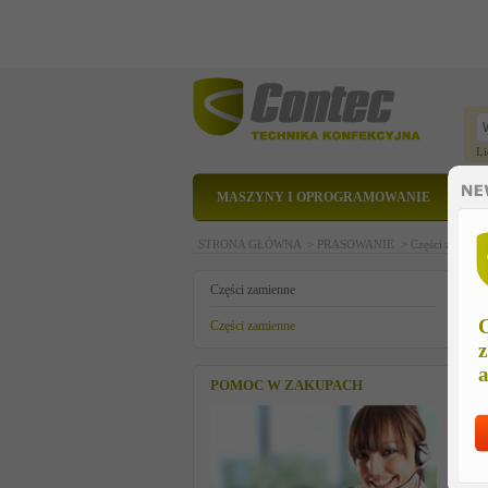
Li
MASZYNY I OPROGRAMOWANIE
STRONA GŁÓWNA >
PRASOWANIE >
Części zamien
z
Części zamienne
C
Części zamienne
z
a
POMOC W ZAKUPACH