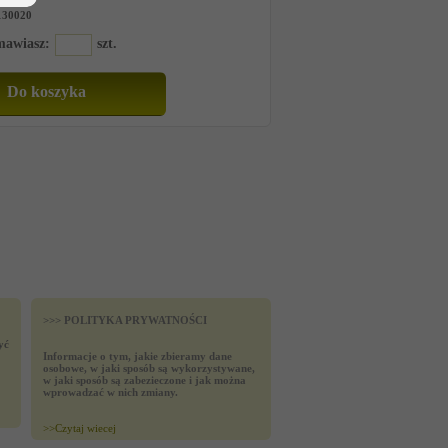
130020
amawiasz:
szt.
>>> POLITYKA PRYWATNOŚCI
yć
Informacje o tym, jakie zbieramy dane
osobowe, w jaki sposób są wykorzystywane,
w jaki sposób są zabezieczone i jak można
wprowadzać w nich zmiany.
>>
Czytaj wiecej