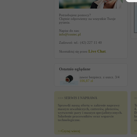
Potrzebujesz pomocy?
Chętnie odpowiemy na wszystkie Twoje
pytania.
Napisz do nas:
info@contec.pl
Zadzwoń: tel.: (42) 227 11 40
Live Chat
Skontaktuj się przez
.
Ostatnio oglądane
zawor bezpiecz. z uszcz. 3/4
106,87 zł
>>> SERWIS I NAPRAWA
>
Sprawdź naszą ofertę w zakresie naprawy
T
maszyn szwalniczych, cutterów, ploterów,
4
wytwornic pary i maszyn specjalistycznych.
D
Szkolenie pracowników oraz wsparcie
ł
technologiczne.
z
>>
Czytaj wiecej
>