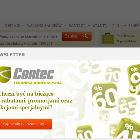
O FIRMIE
WARUNKI ZAKUPÓW
KONTAKT
WALUTA
PLN
ZMIEŃ
W schowku:
0 produktów
czba produktów w sklepie: 393 201
CZĘŚCI ZAMIENNE
IGŁY I AKCESORIA
ne >
Części zamienne >
zawor bezpiecz. z uszcz. 3/4
awor bezpiecz. z uszcz. 3/4
hcesz być na bieżąco
Cena ne
 rabatami, promocjami oraz
106,87
kcjami specjalnymi?
Zapisz się na newsletter!
Chcesz korzyst
Najlepsze
ceny