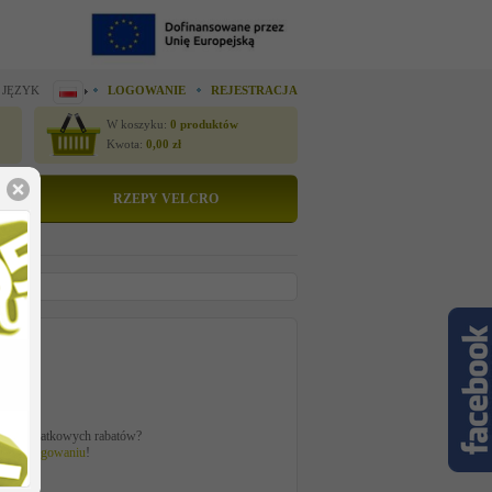
 JĘZYK
LOGOWANIE
REJESTRACJA
W koszyku:
0
produktów
Kwota:
0,00
zł
RZEPY VELCRO
tto
 zł
ać z dodatkowych rabatów?
 po
zalogowaniu
!