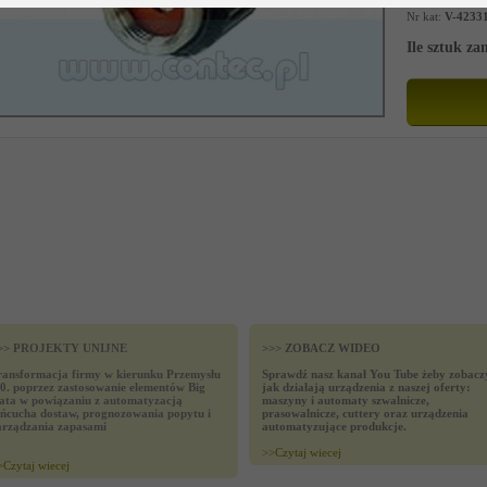
Nr kat:
V-4233
Ile sztuk z
>> PROJEKTY UNIJNE
>>> ZOBACZ WIDEO
ransformacja firmy w kierunku Przemysłu
Sprawdź nasz kanał You Tube żeby zobacz
.0. poprzez zastosowanie elementów Big
jak działają urządzenia z naszej oferty:
ata w powiązaniu z automatyzacją
maszyny i automaty szwalnicze,
ańcucha dostaw, prognozowania popytu i
prasowalnicze, cuttery oraz urządzenia
arządzania zapasami
automatyzujące produkcje.
>>
Czytaj wiecej
>
Czytaj wiecej