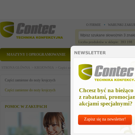
O FIRMIE
WARUNKI ZAKU
Liczba produktów w sklepie: 393 198
MASZYNY I OPROGRAMOWANIE
CZĘŚCI ZAMIENNE
STRONA GŁÓWNA >
KROJOWNIA >
Części zamienne do noży krojczych >
Części zamienn
swivel roller assy
Części zamienne do noży krojczych
Chcesz być na bieżąco
Części zamienne do noży krojczych
z rabatami, promocja
akcjami specjalnymi?
POMOC W ZAKUPACH
Zapisz się na newsletter!