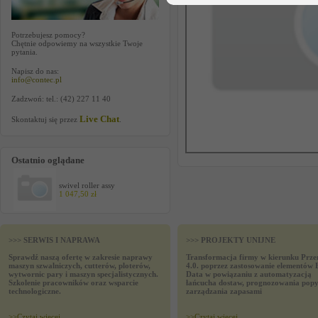
Potrzebujesz pomocy?
Chętnie odpowiemy na wszystkie Twoje
pytania.
Napisz do nas:
info@contec.pl
Zadzwoń: tel.: (42) 227 11 40
Live Chat
Skontaktuj się przez
.
Ostatnio oglądane
swivel roller assy
1 047,50 zł
>>> SERWIS I NAPRAWA
>>> PROJEKTY UNIJNE
Sprawdź naszą ofertę w zakresie naprawy
Transformacja firmy w kierunku Prze
maszyn szwalniczych, cutterów, ploterów,
4.0. poprzez zastosowanie elementów 
wytwornic pary i maszyn specjalistycznych.
Data w powiązaniu z automatyzacją
Szkolenie pracowników oraz wsparcie
łańcucha dostaw, prognozowania popy
technologiczne.
zarządzania zapasami
>>
Czytaj wiecej
>>
Czytaj wiecej