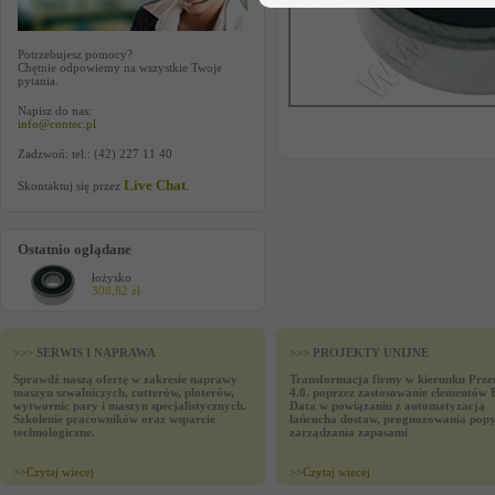
Potrzebujesz pomocy?
Chętnie odpowiemy na wszystkie Twoje
pytania.
Napisz do nas:
info@contec.pl
Zadzwoń: tel.: (42) 227 11 40
Live Chat
Skontaktuj się przez
.
Ostatnio oglądane
łożysko
308,82 zł
>>> SERWIS I NAPRAWA
>>> PROJEKTY UNIJNE
Sprawdź naszą ofertę w zakresie naprawy
Transformacja firmy w kierunku Prze
maszyn szwalniczych, cutterów, ploterów,
4.0. poprzez zastosowanie elementów 
wytwornic pary i maszyn specjalistycznych.
Data w powiązaniu z automatyzacją
Szkolenie pracowników oraz wsparcie
łańcucha dostaw, prognozowania popy
technologiczne.
zarządzania zapasami
>>
Czytaj wiecej
>>
Czytaj wiecej