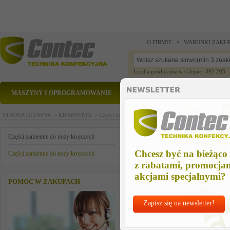
O FIRMIE
WARUNKI ZAKU
Liczba produktów w sklepie: 393 205
MASZYNY I OPROGRAMOWANIE
CZĘŚCI ZAMIENNE
STRONA GŁÓWNA >
KROJOWNIA >
Części zamienne do noży krojczych >
Części zamienn
łożysko
Części zamienne do noży krojczych
Chcesz być na bieżąco
Części zamienne do noży krojczych
z rabatami, promocja
akcjami specjalnymi?
POMOC W ZAKUPACH
Zapisz się na newsletter!