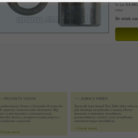
Nr kat:
EA-90C
tuleja
Ile sztuk z
>> PROJEKTY UNIJNE
>>> ZOBACZ WIDEO
ransformacja firmy w kierunku Przemysłu
Sprawdź nasz kanał You Tube żeby zobacz
.0. poprzez zastosowanie elementów Big
jak działają urządzenia z naszej oferty:
ata w powiązaniu z automatyzacją
maszyny i automaty szwalnicze,
ańcucha dostaw, prognozowania popytu i
prasowalnicze, cuttery oraz urządzenia
arządzania zapasami
automatyzujące produkcje.
>>
Czytaj wiecej
>
Czytaj wiecej