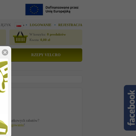
 JĘZYK
LOGOWANIE
REJESTRACJA
W koszyku:
0
produktów
Kwota:
0,00
zł
RZEPY VELCRO
to
zł
ać z dodatkowych rabatów?
 po
zalogowaniu
!