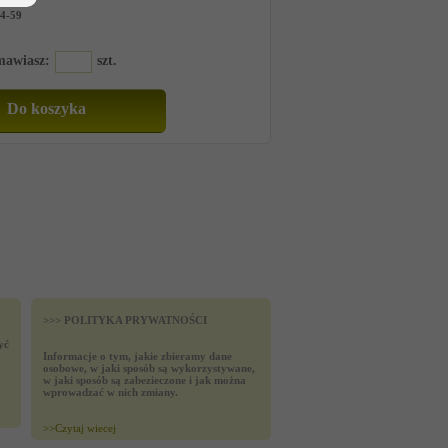
4-59
amawiasz:
szt.
>>> POLITYKA PRYWATNOŚCI
yć
Informacje o tym, jakie zbieramy dane
osobowe, w jaki sposób są wykorzystywane,
w jaki sposób są zabezieczone i jak można
wprowadzać w nich zmiany.
>>
Czytaj wiecej