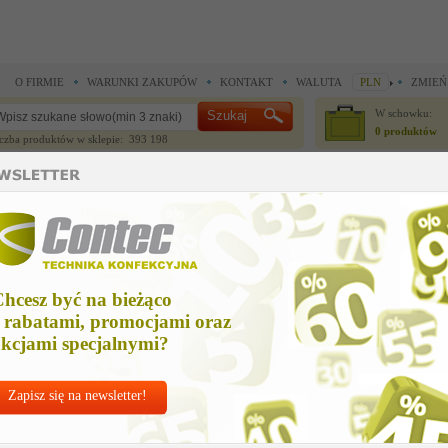
O FIRMIE
WARUNKI ZAKUPÓW
KONTAKT
WALUTA
PLN
ZMIEŃ
W schowku:
0 produktów
czba produktów w sklepie: 393 198
CZĘŚCI ZAMIENNE
IGŁY I AKCESORIA
 do noży krojczych >
Części zamienne do noży krojczych >
tuleja
uleja
hcesz być na bieżąco
Cena net
 rabatami, promocjami oraz
29,43 
kcjami specjalnymi?
Zapisz się na newsletter!
Chcesz korzyst
Najlepsze
ceny