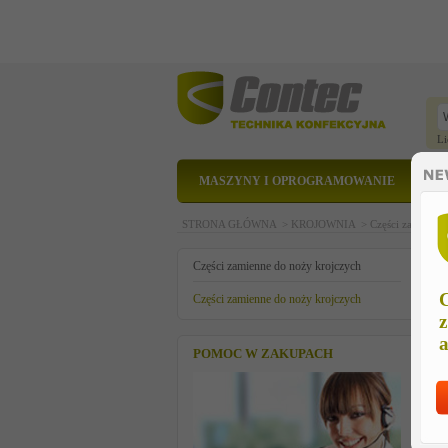
Li
MASZYNY I OPROGRAMOWANIE
STRONA GŁÓWNA >
KROJOWNIA >
Części zamienne
t
Części zamienne do noży krojczych
C
Części zamienne do noży krojczych
z
a
POMOC W ZAKUPACH