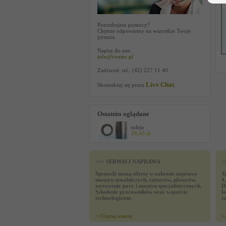
Potrzebujesz pomocy?
Chętnie odpowiemy na wszystkie Twoje
pytania.
Napisz do nas:
info@contec.pl
Zadzwoń: tel.: (42) 227 11 40
Live Chat
Skontaktuj się przez
.
Ostatnio oglądane
tuleja
29,43 zł
>>> SERWIS I NAPRAWA
>
Sprawdź naszą ofertę w zakresie naprawy
T
maszyn szwalniczych, cutterów, ploterów,
4
wytwornic pary i maszyn specjalistycznych.
D
Szkolenie pracowników oraz wsparcie
ł
technologiczne.
z
>>
Czytaj wiecej
>