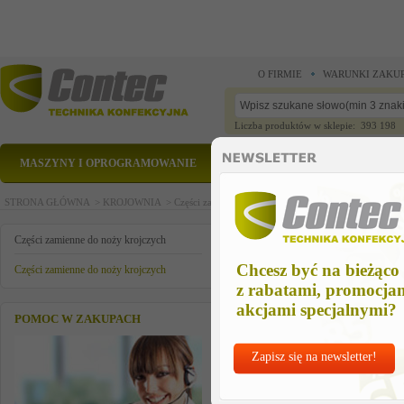
O FIRMIE
WARUNKI ZAKU
Liczba produktów w sklepie: 393 198
MASZYNY I OPROGRAMOWANIE
CZĘŚCI ZAMIENNE
STRONA GŁÓWNA >
KROJOWNIA >
Części zamienne do noży krojczych >
Części zamienn
OS GWINTOWANA
Części zamienne do noży krojczych
Chcesz być na bieżąco
Części zamienne do noży krojczych
z rabatami, promocja
akcjami specjalnymi?
POMOC W ZAKUPACH
Zapisz się na newsletter!