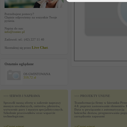
Potrzebujesz pomocy?
Chętnie odpowiemy na wszystkie Twoje
pytania.
Napisz do nas:
info@contec.pl
Zadzwoń: tel.: (42) 227 11 40
Live Chat
Skontaktuj się przez
.
Ostatnio oglądane
OS GWINTOWANA
319,72 zł
>>> SERWIS I NAPRAWA
>>> PROJEKTY UNIJNE
Sprawdź naszą ofertę w zakresie naprawy
Transformacja firmy w kierunku Prze
maszyn szwalniczych, cutterów, ploterów,
4.0. poprzez zastosowanie elementów 
wytwornic pary i maszyn specjalistycznych.
Data w powiązaniu z automatyzacją
Szkolenie pracowników oraz wsparcie
łańcucha dostaw, prognozowania popy
technologiczne.
zarządzania zapasami
>>
Czytaj wiecej
>>
Czytaj wiecej