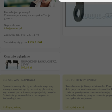
Potrzebujesz pomocy?
Chętnie odpowiemy na wszystkie Twoje
pytania.
Napisz do nas:
info@contec.pl
Zadzwoń: tel.: (42) 227 11 40
Live Chat
Skontaktuj się przez
.
Ostatnio oglądane
PROWADNIK PASKA OSTRZ.
LEWY
305,16 zł
>>> SERWIS I NAPRAWA
>>> PROJEKTY UNIJNE
Sprawdź naszą ofertę w zakresie naprawy
Transformacja firmy w kierunku Prze
maszyn szwalniczych, cutterów, ploterów,
4.0. poprzez zastosowanie elementów 
wytwornic pary i maszyn specjalistycznych.
Data w powiązaniu z automatyzacją
Szkolenie pracowników oraz wsparcie
łańcucha dostaw, prognozowania popy
technologiczne.
zarządzania zapasami
>>
Czytaj wiecej
>>
Czytaj wiecej