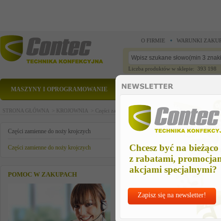
O FIRMIE
WARUNKI ZAKU
Liczba produktów w sklepie: 393 198
MASZYNY I OPROGRAMOWANIE
CZĘŚCI ZAMIENNE
STRONA GŁÓWNA >
KROJOWNIA >
Części zamienne do noży krojczych >
Części zamienn
PROWADNIK PASKA OSTRZ. 
Części zamienne do noży krojczych
Chcesz być na bieżąco
Części zamienne do noży krojczych
z rabatami, promocja
akcjami specjalnymi?
POMOC W ZAKUPACH
Zapisz się na newsletter!