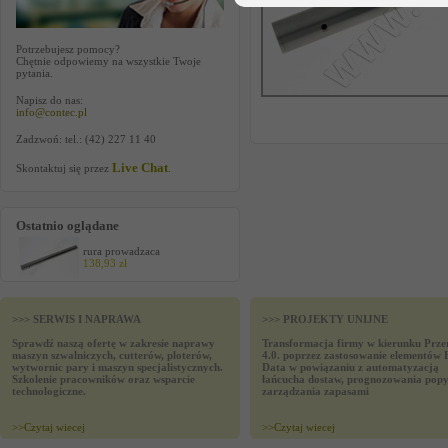
Potrzebujesz pomocy?
Chętnie odpowiemy na wszystkie Twoje
pytania.
Napisz do nas:
info@contec.pl
Zadzwoń: tel.: (42) 227 11 40
Live Chat
Skontaktuj się przez
.
Ostatnio oglądane
rura prowadzaca
138,93 zł
>>> SERWIS I NAPRAWA
>>> PROJEKTY UNIJNE
Sprawdź naszą ofertę w zakresie naprawy
Transformacja firmy w kierunku Prze
maszyn szwalniczych, cutterów, ploterów,
4.0. poprzez zastosowanie elementów 
wytwornic pary i maszyn specjalistycznych.
Data w powiązaniu z automatyzacją
Szkolenie pracowników oraz wsparcie
łańcucha dostaw, prognozowania popy
technologiczne.
zarządzania zapasami
>>
Czytaj wiecej
>>
Czytaj wiecej