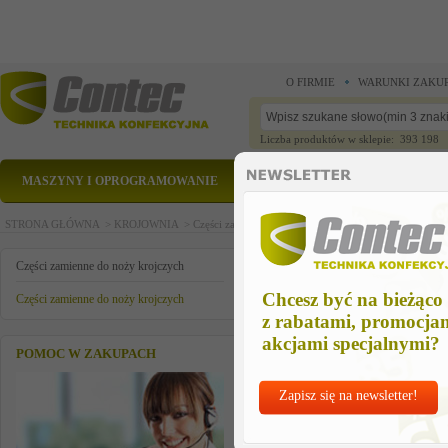
O FIRMIE
WARUNKI ZAKU
Liczba produktów w sklepie: 393 198
MASZYNY I OPROGRAMOWANIE
CZĘŚCI ZAMIENNE
STRONA GŁÓWNA >
KROJOWNIA >
Części zamienne do noży krojczych >
Części zamienn
rura prowadzaca
Części zamienne do noży krojczych
Chcesz być na bieżąco
Części zamienne do noży krojczych
z rabatami, promocja
akcjami specjalnymi?
POMOC W ZAKUPACH
Zapisz się na newsletter!