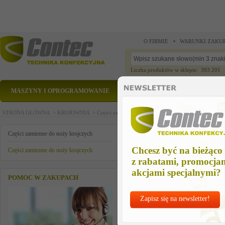
O FIRMIE
WARUNKI ZAKU
Liczba produktów w sklepie: 393 201
MASZYNY I OPROGRAMOWANIE
CZĘŚCI ZAMIENNE
STRONA GŁÓWNA >
KROJOWNIA >
Części zamienne do noży krojczych >
Części zamienn
naprezacz paska - lewy
Części zamienne do noży krojczych
Chcesz być na bieżąco
Części zamienne do noży krojczych
z rabatami, promocja
akcjami specjalnymi?
POMOC W ZAKUPACH
Zapisz się na newsletter!