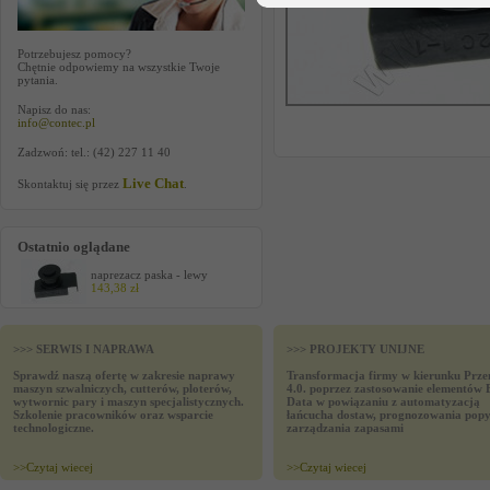
Potrzebujesz pomocy?
Chętnie odpowiemy na wszystkie Twoje
pytania.
Napisz do nas:
info@contec.pl
Zadzwoń: tel.: (42) 227 11 40
Live Chat
Skontaktuj się przez
.
Ostatnio oglądane
naprezacz paska - lewy
143,38 zł
>>> SERWIS I NAPRAWA
>>> PROJEKTY UNIJNE
Sprawdź naszą ofertę w zakresie naprawy
Transformacja firmy w kierunku Prze
maszyn szwalniczych, cutterów, ploterów,
4.0. poprzez zastosowanie elementów 
wytwornic pary i maszyn specjalistycznych.
Data w powiązaniu z automatyzacją
Szkolenie pracowników oraz wsparcie
łańcucha dostaw, prognozowania popy
technologiczne.
zarządzania zapasami
>>
Czytaj wiecej
>>
Czytaj wiecej