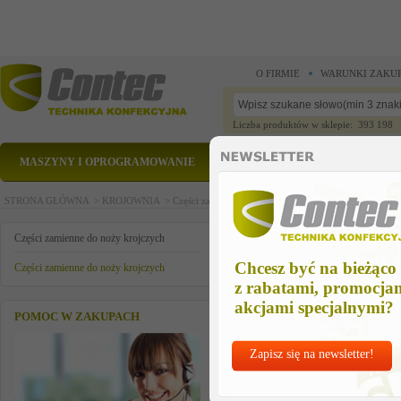
O FIRMIE
WARUNKI ZAKU
Liczba produktów w sklepie: 393 198
MASZYNY I OPROGRAMOWANIE
CZĘŚCI ZAMIENNE
STRONA GŁÓWNA >
KROJOWNIA >
Części zamienne do noży krojczych >
Części zamienn
kondensator
Części zamienne do noży krojczych
Chcesz być na bieżąco
Części zamienne do noży krojczych
z rabatami, promocja
akcjami specjalnymi?
POMOC W ZAKUPACH
Zapisz się na newsletter!