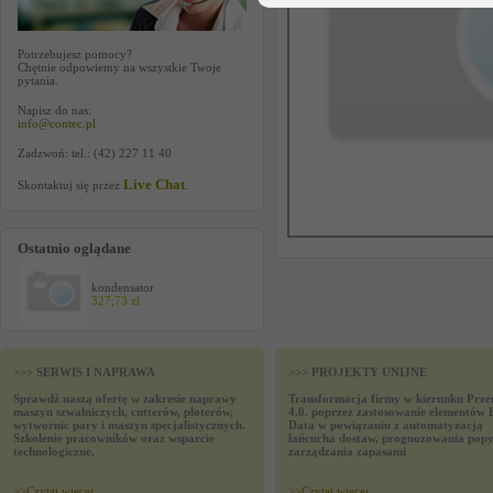
Potrzebujesz pomocy?
Chętnie odpowiemy na wszystkie Twoje
pytania.
Napisz do nas:
info@contec.pl
Zadzwoń: tel.: (42) 227 11 40
Live Chat
Skontaktuj się przez
.
Ostatnio oglądane
kondensator
327,73 zł
>>> SERWIS I NAPRAWA
>>> PROJEKTY UNIJNE
Sprawdź naszą ofertę w zakresie naprawy
Transformacja firmy w kierunku Prze
maszyn szwalniczych, cutterów, ploterów,
4.0. poprzez zastosowanie elementów 
wytwornic pary i maszyn specjalistycznych.
Data w powiązaniu z automatyzacją
Szkolenie pracowników oraz wsparcie
łańcucha dostaw, prognozowania popy
technologiczne.
zarządzania zapasami
>>
Czytaj wiecej
>>
Czytaj wiecej