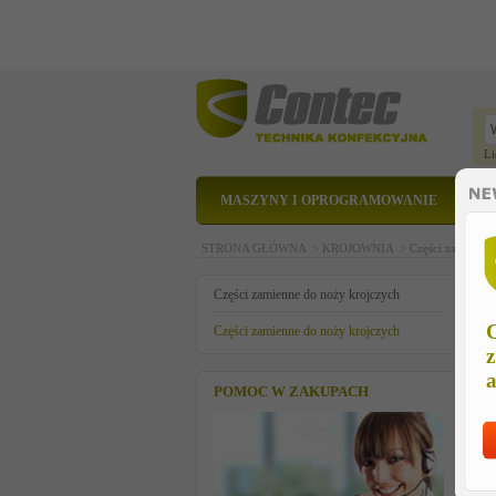
Li
MASZYNY I OPROGRAMOWANIE
STRONA GŁÓWNA >
KROJOWNIA >
Części zamienne
c
Części zamienne do noży krojczych
C
Części zamienne do noży krojczych
z
a
POMOC W ZAKUPACH