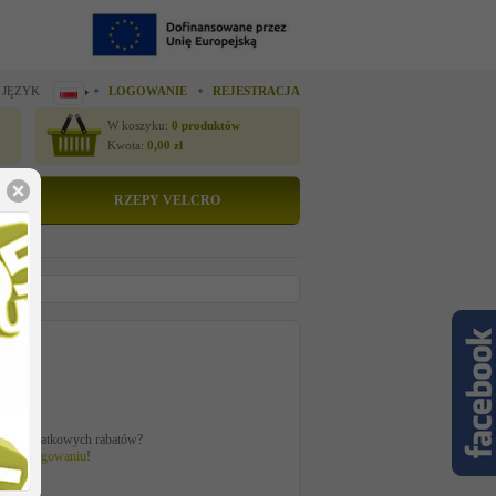
 JĘZYK
LOGOWANIE
REJESTRACJA
W koszyku:
0
produktów
Kwota:
0,00
zł
RZEPY VELCRO
tto
 zł
ać z dodatkowych rabatów?
 po
zalogowaniu
!