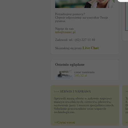
Potrzebujesz pomocy?
Chętnie odpowiemy na wszystkie Twoje
pytania.
Napisz do nas:
info@contec.pl
Zadzwoń: tel.: (42) 227 11 40
Live Chat
Skontaktuj się przez
.
Ostatnio oglądane
czesc zamienna
545,52 zł
>>> SERWIS I NAPRAWA
>
Sprawdź naszą ofertę w zakresie naprawy
T
maszyn szwalniczych, cutterów, ploterów,
4
wytwornic pary i maszyn specjalistycznych.
D
Szkolenie pracowników oraz wsparcie
ł
technologiczne.
z
>>
Czytaj wiecej
>