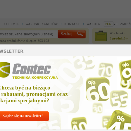
O FIRMIE
WARUNKI ZAKUPÓW
KONTAKT
WALUTA
PLN
ZMIEŃ
W schowku:
0 produktów
czba produktów w sklepie: 393 198
CZĘŚCI ZAMIENNE
IGŁY I AKCESORIA
 do noży krojczych >
Części zamienne do noży krojczych >
czesc zamienna
zesc zamienna
hcesz być na bieżąco
Cena ne
 rabatami, promocjami oraz
545,52
kcjami specjalnymi?
Zapisz się na newsletter!
Chcesz korzyst
Najlepsze
ceny