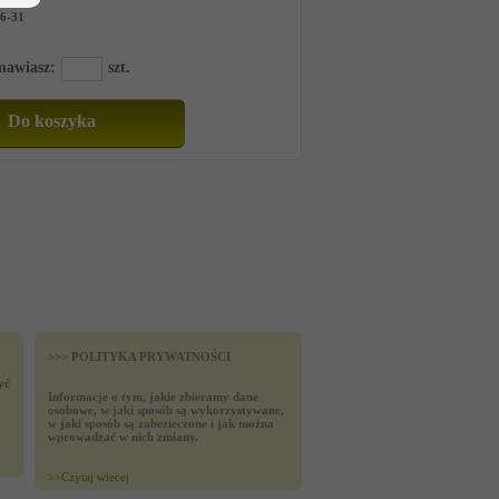
6-31
amawiasz:
szt.
>>> POLITYKA PRYWATNOŚCI
yć
Informacje o tym, jakie zbieramy dane
osobowe, w jaki sposób są wykorzystywane,
w jaki sposób są zabezieczone i jak można
wprowadzać w nich zmiany.
>>
Czytaj wiecej