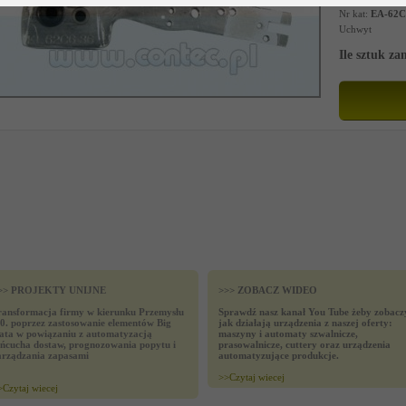
Nr kat:
EA-62C
Uchwyt
Ile sztuk z
>> PROJEKTY UNIJNE
>>> ZOBACZ WIDEO
ransformacja firmy w kierunku Przemysłu
Sprawdź nasz kanał You Tube żeby zobacz
.0. poprzez zastosowanie elementów Big
jak działają urządzenia z naszej oferty:
ata w powiązaniu z automatyzacją
maszyny i automaty szwalnicze,
ańcucha dostaw, prognozowania popytu i
prasowalnicze, cuttery oraz urządzenia
arządzania zapasami
automatyzujące produkcje.
>>
Czytaj wiecej
>
Czytaj wiecej