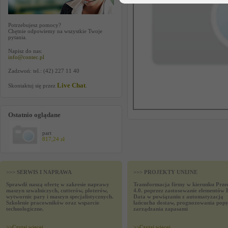
Potrzebujesz pomocy?
Chętnie odpowiemy na wszystkie Twoje
pytania.
Napisz do nas:
info@contec.pl
Zadzwoń: tel.: (42) 227 11 40
Live Chat
Skontaktuj się przez
.
Ostatnio oglądane
part
817,24 zł
>>> SERWIS I NAPRAWA
>>> PROJEKTY UNIJNE
Sprawdź naszą ofertę w zakresie naprawy
Transformacja firmy w kierunku Prze
maszyn szwalniczych, cutterów, ploterów,
4.0. poprzez zastosowanie elementów 
wytwornic pary i maszyn specjalistycznych.
Data w powiązaniu z automatyzacją
Szkolenie pracowników oraz wsparcie
łańcucha dostaw, prognozowania popy
technologiczne.
zarządzania zapasami
>>
Czytaj wiecej
>>
Czytaj wiecej