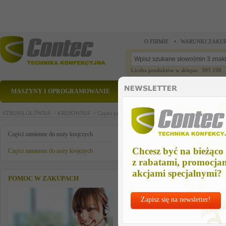
O FIRMIE
WARUNKI ZAKU
Liczba produktów w sklepie: 393 198
MASZYNY I OPROGRAMOWANIE
CZĘŚCI ZAMIENNE
STRONA GŁÓWNA >
KROJOWNIA >
Części zamienne do noży krojczych >
Części zamienn
part
Części zamienne do noży krojczych
Chcesz być na bieżąco
Części zamienne do noży krojczych
z rabatami, promocja
akcjami specjalnymi?
POMOC W ZAKUPACH
Zapisz się na newsletter!