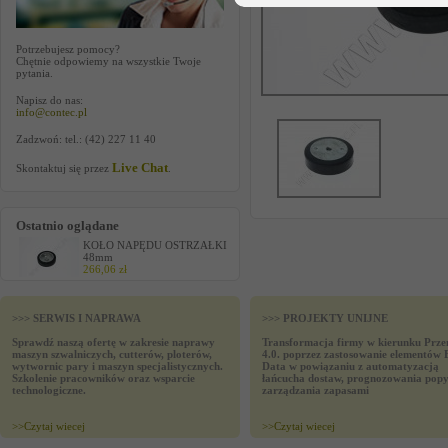
Potrzebujesz pomocy?
Chętnie odpowiemy na wszystkie Twoje
pytania.
Napisz do nas:
info@contec.pl
Zadzwoń: tel.: (42) 227 11 40
Live Chat
Skontaktuj się przez
.
Ostatnio oglądane
KOŁO NAPĘDU OSTRZAŁKI
48mm
266,06 zł
>>> SERWIS I NAPRAWA
>>> PROJEKTY UNIJNE
Sprawdź naszą ofertę w zakresie naprawy
Transformacja firmy w kierunku Prze
maszyn szwalniczych, cutterów, ploterów,
4.0. poprzez zastosowanie elementów 
wytwornic pary i maszyn specjalistycznych.
Data w powiązaniu z automatyzacją
Szkolenie pracowników oraz wsparcie
łańcucha dostaw, prognozowania popy
technologiczne.
zarządzania zapasami
>>
Czytaj wiecej
>>
Czytaj wiecej