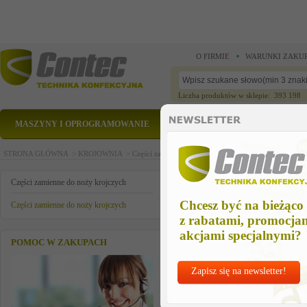
O FIRMIE
WARUNKI ZAKU
Liczba produktów w sklepie: 393 198
MASZYNY I OPROGRAMOWANIE
CZĘŚCI ZAMIENNE
STRONA GŁÓWNA >
KROJOWNIA >
Części zamienne do noży krojczych >
Części zamienn
KOŁO NAPĘDU OSTRZAŁKI 
Części zamienne do noży krojczych
Chcesz być na bieżąco
Części zamienne do noży krojczych
z rabatami, promocja
akcjami specjalnymi?
POMOC W ZAKUPACH
Zapisz się na newsletter!