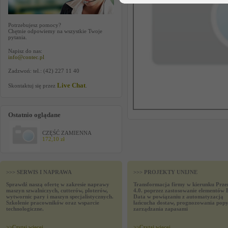
Potrzebujesz pomocy?
Chętnie odpowiemy na wszystkie Twoje
pytania.
Napisz do nas:
info@contec.pl
Zadzwoń: tel.: (42) 227 11 40
Live Chat
Skontaktuj się przez
.
Ostatnio oglądane
CZĘŚĆ ZAMIENNA
172,10 zł
>>> SERWIS I NAPRAWA
>>> PROJEKTY UNIJNE
Sprawdź naszą ofertę w zakresie naprawy
Transformacja firmy w kierunku Prze
maszyn szwalniczych, cutterów, ploterów,
4.0. poprzez zastosowanie elementów 
wytwornic pary i maszyn specjalistycznych.
Data w powiązaniu z automatyzacją
Szkolenie pracowników oraz wsparcie
łańcucha dostaw, prognozowania popy
technologiczne.
zarządzania zapasami
>>
Czytaj wiecej
>>
Czytaj wiecej