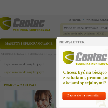
O FIRMIE
WARUNKI ZAKU
Liczba produktów w sklepie: 393 201
MASZYNY I OPROGRAMOWANIE
CZĘŚCI ZAMIENNE
STRONA GŁÓWNA >
KROJOWNIA >
Części zamienne do noży krojczych >
Części zamienn
CZĘŚĆ ZAMIENNA
Części zamienne do noży krojczych
Chcesz być na bieżąco
Części zamienne do noży krojczych
z rabatami, promocja
akcjami specjalnymi?
POMOC W ZAKUPACH
Zapisz się na newsletter!