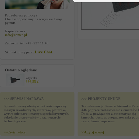
Potrzebujesz pomocy?
Chętnie odpowiemy na wszystkie Twoje
pytania.
Napisz do nas:
info@contec.pl
Zadzwoń: tel.: (42) 227 11 40
Live Chat
Skontaktuj się przez
.
Ostatnio oglądane
wtyczka
336,55 zł
>>> SERWIS I NAPRAWA
>>> PROJEKTY UNIJNE
Sprawdź naszą ofertę w zakresie naprawy
Transformacja firmy w kierunku Prze
maszyn szwalniczych, cutterów, ploterów,
4.0. poprzez zastosowanie elementów 
wytwornic pary i maszyn specjalistycznych.
Data w powiązaniu z automatyzacją
Szkolenie pracowników oraz wsparcie
łańcucha dostaw, prognozowania popy
technologiczne.
zarządzania zapasami
>>
Czytaj wiecej
>>
Czytaj wiecej