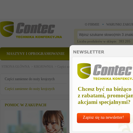
O FIRMIE
WARUNKI ZAKU
Liczba produktów w sklepie: 393 205
MASZYNY I OPROGRAMOWANIE
CZĘŚCI ZAMIENNE
STRONA GŁÓWNA >
KROJOWNIA >
Części zamienne do noży krojczych >
Części zamienn
wtyczka
Części zamienne do noży krojczych
Chcesz być na bieżąco
Części zamienne do noży krojczych
z rabatami, promocja
akcjami specjalnymi?
POMOC W ZAKUPACH
Zapisz się na newsletter!