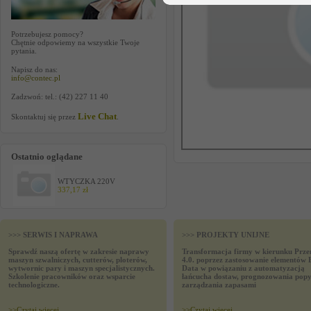
Potrzebujesz pomocy?
Chętnie odpowiemy na wszystkie Twoje
pytania.
Napisz do nas:
info@contec.pl
Zadzwoń: tel.: (42) 227 11 40
Live Chat
Skontaktuj się przez
.
Ostatnio oglądane
WTYCZKA 220V
337,17 zł
>>> SERWIS I NAPRAWA
>>> PROJEKTY UNIJNE
Sprawdź naszą ofertę w zakresie naprawy
Transformacja firmy w kierunku Prze
maszyn szwalniczych, cutterów, ploterów,
4.0. poprzez zastosowanie elementów 
wytwornic pary i maszyn specjalistycznych.
Data w powiązaniu z automatyzacją
Szkolenie pracowników oraz wsparcie
łańcucha dostaw, prognozowania popy
technologiczne.
zarządzania zapasami
>>
Czytaj wiecej
>>
Czytaj wiecej