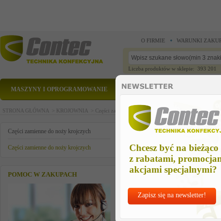
O FIRMIE
WARUNKI ZAKU
Liczba produktów w sklepie: 393 201
MASZYNY I OPROGRAMOWANIE
CZĘŚCI ZAMIENNE
STRONA GŁÓWNA >
KROJOWNIA >
Części zamienne do noży krojczych >
Części zamienn
WTYCZKA 220V
Części zamienne do noży krojczych
Chcesz być na bieżąco
Części zamienne do noży krojczych
z rabatami, promocja
akcjami specjalnymi?
POMOC W ZAKUPACH
Zapisz się na newsletter!