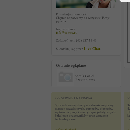
Potrzebujesz pomocy?
Chętnie odpowiemy na wszystkie Twoje
pytania.
Napisz do nas:
info@contec.pl
Zadzwoń: tel.: (42) 227 11 40
Live Chat
Skontaktuj się przez
.
Ostatnio oglądane
wirnik i wałek
Zapytaj o cenę
>>> SERWIS I NAPRAWA
>
Sprawdź naszą ofertę w zakresie naprawy
T
maszyn szwalniczych, cutterów, ploterów,
4
wytwornic pary i maszyn specjalistycznych.
D
Szkolenie pracowników oraz wsparcie
ł
technologiczne.
z
>>
Czytaj wiecej
>