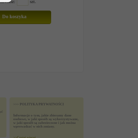
amawiasz:
szt.
>>> POLITYKA PRYWATNOŚCI
yć
Informacje o tym, jakie zbieramy dane
osobowe, w jaki sposób są wykorzystywane,
w jaki sposób są zabezieczone i jak można
wprowadzać w nich zmiany.
>>
Czytaj wiecej