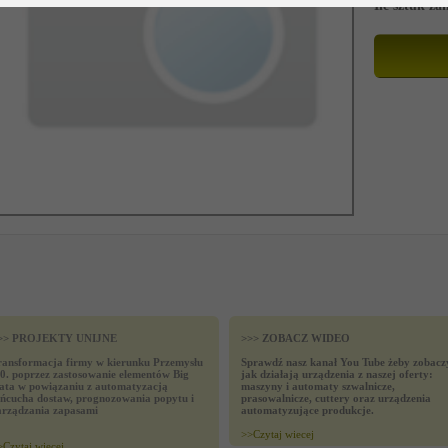
Ile sztuk z
>> PROJEKTY UNIJNE
>>> ZOBACZ WIDEO
ransformacja firmy w kierunku Przemysłu
Sprawdź nasz kanał You Tube żeby zobacz
.0. poprzez zastosowanie elementów Big
jak działają urządzenia z naszej oferty:
ata w powiązaniu z automatyzacją
maszyny i automaty szwalnicze,
ańcucha dostaw, prognozowania popytu i
prasowalnicze, cuttery oraz urządzenia
arządzania zapasami
automatyzujące produkcje.
>>
Czytaj wiecej
>
Czytaj wiecej