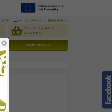
 JĘZYK
LOGOWANIE
REJESTRACJA
W koszyku:
0
produktów
Kwota:
0,00
zł
RZEPY VELCRO
tto
 cenę
C3-225