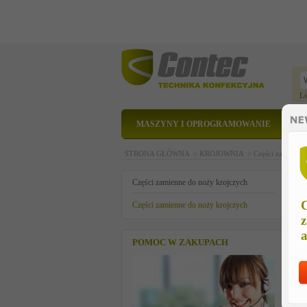
Li
MASZYNY I OPROGRAMOWANIE
STRONA GŁÓWNA >
KROJOWNIA >
Części zamienne
w
Części zamienne do noży krojczych
C
Części zamienne do noży krojczych
z
a
POMOC W ZAKUPACH