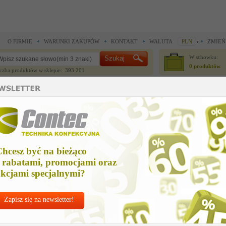
O FIRMIE
WARUNKI ZAKUPÓW
KONTAKT
WALUTA
PLN
ZMIEŃ
W schowku:
0 produktów
czba produktów w sklepie: 393 201
CZĘŚCI ZAMIENNE
IGŁY I AKCESORIA
 do noży krojczych >
Części zamienne do noży krojczych >
wirnik i wałek
irnik i wałek
hcesz być na bieżąco
Cena ne
 rabatami, promocjami oraz
Zapytaj o
kcjami specjalnymi?
Zapisz się na newsletter!
Nr kat:
EA-513
Wirnik i wałek