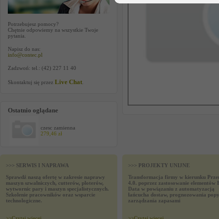
Potrzebujesz pomocy?
Chętnie odpowiemy na wszystkie Twoje
pytania.
Napisz do nas:
info@contec.pl
Zadzwoń: tel.: (42) 227 11 40
Live Chat
Skontaktuj się przez
.
Ostatnio oglądane
czesc zamienna
279,46 zł
>>> SERWIS I NAPRAWA
>>> PROJEKTY UNIJNE
Sprawdź naszą ofertę w zakresie naprawy
Transformacja firmy w kierunku Prze
maszyn szwalniczych, cutterów, ploterów,
4.0. poprzez zastosowanie elementów 
wytwornic pary i maszyn specjalistycznych.
Data w powiązaniu z automatyzacją
Szkolenie pracowników oraz wsparcie
łańcucha dostaw, prognozowania popy
technologiczne.
zarządzania zapasami
>>
Czytaj wiecej
>>
Czytaj wiecej