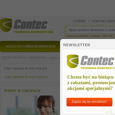
O FIRMIE
WARUNKI ZAKU
Liczba produktów w sklepie: 393 198
MASZYNY I OPROGRAMOWANIE
CZĘŚCI ZAMIENNE
STRONA GŁÓWNA >
KROJOWNIA >
Części zamienne do noży krojczych >
Części zamienn
czesc zamienna
Części zamienne do noży krojczych
Chcesz być na bieżąco
Części zamienne do noży krojczych
z rabatami, promocja
akcjami specjalnymi?
POMOC W ZAKUPACH
Zapisz się na newsletter!