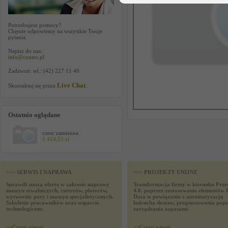
Potrzebujesz pomocy?
Chętnie odpowiemy na wszystkie Twoje
pytania.
Napisz do nas:
info@contec.pl
Zadzwoń: tel.: (42) 227 11 40
Live Chat
Skontaktuj się przez
.
Ostatnio oglądane
czesc zamienna
1 414,53 zł
>>> SERWIS I NAPRAWA
>>> PROJEKTY UNIJNE
Sprawdź naszą ofertę w zakresie naprawy
Transformacja firmy w kierunku Prze
maszyn szwalniczych, cutterów, ploterów,
4.0. poprzez zastosowanie elementów 
wytwornic pary i maszyn specjalistycznych.
Data w powiązaniu z automatyzacją
Szkolenie pracowników oraz wsparcie
łańcucha dostaw, prognozowania popy
technologiczne.
zarządzania zapasami
>>
Czytaj wiecej
>>
Czytaj wiecej