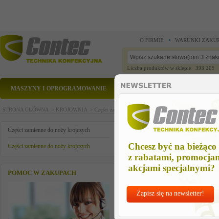
O FIRMIE
WARUNKI ZAKU
Liczba produktów w sklepie: 393 205
MASZYNY I OPROGRAMOWANIE
CZĘŚCI ZAMIENNE
STRONA GŁÓWNA >
KROJOWNIA >
Części zamienne do noży krojczych >
Części zamienn
czesc zamienna
Części zamienne do noży krojczych
Chcesz być na bieżąco
Części zamienne do noży krojczych
z rabatami, promocja
akcjami specjalnymi?
POMOC W ZAKUPACH
Zapisz się na newsletter!