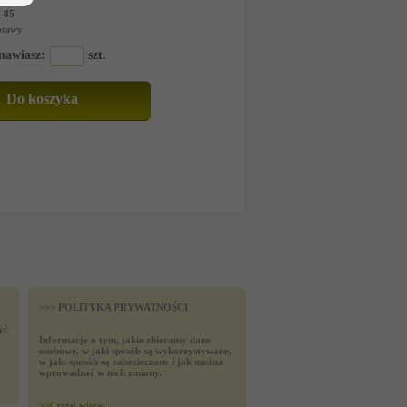
-85
 prawy
amawiasz:
szt.
>>> POLITYKA PRYWATNOŚCI
yć
Informacje o tym, jakie zbieramy dane
osobowe, w jaki sposób są wykorzystywane,
w jaki sposób są zabezieczone i jak można
wprowadzać w nich zmiany.
>>
Czytaj wiecej