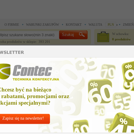
O FIRMIE
WARUNKI ZAKUPÓW
KONTAKT
WALUTA
PLN
ZMIEŃ
W schowku:
0 produktów
czba produktów w sklepie: 393 201
CZĘŚCI ZAMIENNE
IGŁY I AKCESORIA
 do noży krojczych >
Części zamienne do noży krojczych >
czesc zamienna
zesc zamienna
hcesz być na bieżąco
Cena net
 rabatami, promocjami oraz
43,55 
kcjami specjalnymi?
Zapisz się na newsletter!
Chcesz korzyst
Najlepsze
ceny