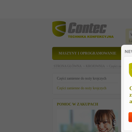
Li
MASZYNY I OPROGRAMOWANIE
STRONA GŁÓWNA >
KROJOWNIA >
Części zamienne
c
Części zamienne do noży krojczych
C
Części zamienne do noży krojczych
z
a
POMOC W ZAKUPACH