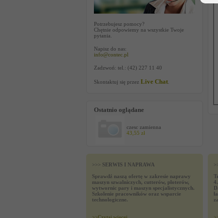
Potrzebujesz pomocy?
Chętnie odpowiemy na wszystkie Twoje
pytania.
Napisz do nas:
info@contec.pl
Zadzwoń: tel.: (42) 227 11 40
Live Chat
Skontaktuj się przez
.
Ostatnio oglądane
czesc zamienna
43,55 zł
>>> SERWIS I NAPRAWA
>
Sprawdź naszą ofertę w zakresie naprawy
T
maszyn szwalniczych, cutterów, ploterów,
4
wytwornic pary i maszyn specjalistycznych.
D
Szkolenie pracowników oraz wsparcie
ł
technologiczne.
z
>>
Czytaj wiecej
>