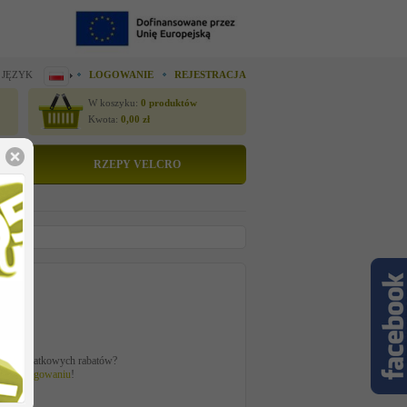
 JĘZYK
LOGOWANIE
REJESTRACJA
W koszyku:
0
produktów
Kwota:
0,00
zł
RZEPY VELCRO
to
zł
ać z dodatkowych rabatów?
 po
zalogowaniu
!