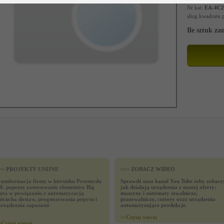
Nr kat:
EA-4C2
slizg kwadratu
Ile sztuk z
>> PROJEKTY UNIJNE
>>> ZOBACZ WIDEO
ransformacja firmy w kierunku Przemysłu
Sprawdź nasz kanał You Tube żeby zobacz
.0. poprzez zastosowanie elementów Big
jak działają urządzenia z naszej oferty:
ata w powiązaniu z automatyzacją
maszyny i automaty szwalnicze,
ańcucha dostaw, prognozowania popytu i
prasowalnicze, cuttery oraz urządzenia
arządzania zapasami
automatyzujące produkcje.
>>
Czytaj wiecej
>
Czytaj wiecej