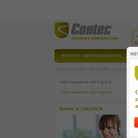
Li
MASZYNY I OPROGRAMOWANIE
STRONA GŁÓWNA >
KROJOWNIA >
Części zamienne
c
Części zamienne do noży krojczych
C
Części zamienne do noży krojczych
z
a
POMOC W ZAKUPACH