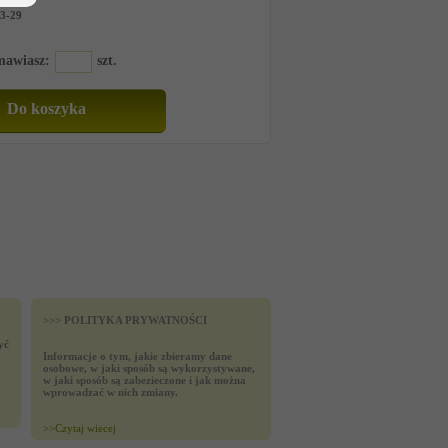
3-29
amawiasz:
szt.
>>> POLITYKA PRYWATNOŚCI
yć
Informacje o tym, jakie zbieramy dane
osobowe, w jaki sposób są wykorzystywane,
w jaki sposób są zabezieczone i jak można
wprowadzać w nich zmiany.
>>
Czytaj wiecej