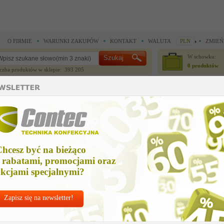
O FIRMIE
WARUNKI ZAKUPÓW
KONTAKT
WALUTA
PLN
ZMIEŃ
W schowku:
0 produktów
czba produktów w sklepie: 393 205
CZĘŚCI ZAMIENNE
IGŁY I AKCESORIA
 do noży krojczych >
Części zamienne do noży krojczych >
czesc zamienna
zesc zamienna
hcesz być na bieżąco
Cena ne
 rabatami, promocjami oraz
279,66
kcjami specjalnymi?
Zapisz się na newsletter!
Chcesz korzyst
Najlepsze
ceny