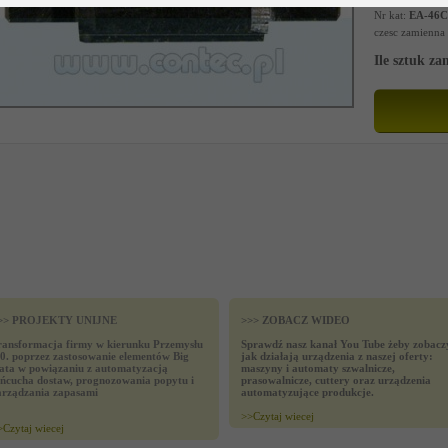
Nr kat:
EA-46C
czesc zamienna
Ile sztuk z
>> PROJEKTY UNIJNE
>>> ZOBACZ WIDEO
ransformacja firmy w kierunku Przemysłu
Sprawdź nasz kanał You Tube żeby zobacz
.0. poprzez zastosowanie elementów Big
jak działają urządzenia z naszej oferty:
ata w powiązaniu z automatyzacją
maszyny i automaty szwalnicze,
ańcucha dostaw, prognozowania popytu i
prasowalnicze, cuttery oraz urządzenia
arządzania zapasami
automatyzujące produkcje.
>>
Czytaj wiecej
>
Czytaj wiecej