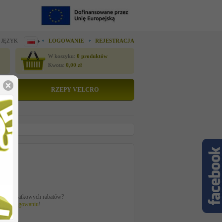
 JĘZYK
LOGOWANIE
REJESTRACJA
W koszyku:
0
produktów
Kwota:
0,00
zł
RZEPY VELCRO
tto
 zł
ać z dodatkowych rabatów?
 po
zalogowaniu
!