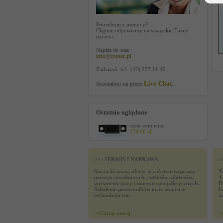
Potrzebujesz pomocy?
Chętnie odpowiemy na wszystkie Twoje
pytania.
Napisz do nas:
info@contec.pl
Zadzwoń: tel.: (42) 227 11 40
Live Chat
Skontaktuj się przez
.
Ostatnio oglądane
czesc zamienna
279,66 zł
>>> SERWIS I NAPRAWA
>
Sprawdź naszą ofertę w zakresie naprawy
T
maszyn szwalniczych, cutterów, ploterów,
4
wytwornic pary i maszyn specjalistycznych.
D
Szkolenie pracowników oraz wsparcie
ł
technologiczne.
z
>>
Czytaj wiecej
>