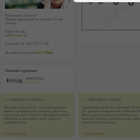
Potrzebujesz pomocy?
Chętnie odpowiemy na wszystkie Twoje
pytania.
Napisz do nas:
info@contec.pl
Zadzwoń: tel.: (42) 227 11 40
Live Chat
Skontaktuj się przez
.
Ostatnio oglądane
SPREZYNA
21,64 zł
>>> SERWIS I NAPRAWA
>>> PROJEKTY UNIJNE
Sprawdź naszą ofertę w zakresie naprawy
Transformacja firmy w kierunku Prze
maszyn szwalniczych, cutterów, ploterów,
4.0. poprzez zastosowanie elementów 
wytwornic pary i maszyn specjalistycznych.
Data w powiązaniu z automatyzacją
Szkolenie pracowników oraz wsparcie
łańcucha dostaw, prognozowania popy
technologiczne.
zarządzania zapasami
>>
Czytaj wiecej
>>
Czytaj wiecej