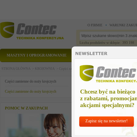
O FIRMIE
WARUNKI ZAKU
Liczba produktów w sklepie: 393 198
MASZYNY I OPROGRAMOWANIE
CZĘŚCI ZAMIENNE
STRONA GŁÓWNA >
KROJOWNIA >
Części zamienne do noży krojczych >
Części zamienn
SPREZYNA
Części zamienne do noży krojczych
Chcesz być na bieżąco
Części zamienne do noży krojczych
z rabatami, promocja
akcjami specjalnymi?
POMOC W ZAKUPACH
Zapisz się na newsletter!