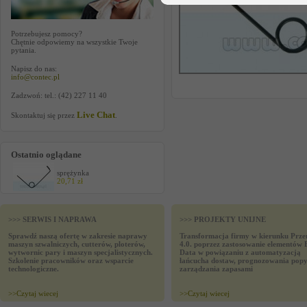
Potrzebujesz pomocy?
Chętnie odpowiemy na wszystkie Twoje
pytania.
Napisz do nas:
info@contec.pl
Zadzwoń: tel.: (42) 227 11 40
Live Chat
Skontaktuj się przez
.
Ostatnio oglądane
sprężynka
20,71 zł
>>> SERWIS I NAPRAWA
>>> PROJEKTY UNIJNE
Sprawdź naszą ofertę w zakresie naprawy
Transformacja firmy w kierunku Prze
maszyn szwalniczych, cutterów, ploterów,
4.0. poprzez zastosowanie elementów 
wytwornic pary i maszyn specjalistycznych.
Data w powiązaniu z automatyzacją
Szkolenie pracowników oraz wsparcie
łańcucha dostaw, prognozowania popy
technologiczne.
zarządzania zapasami
>>
Czytaj wiecej
>>
Czytaj wiecej