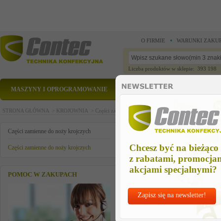
O FIRMIE
WARUNKI ZAKU
Liczba produktów w sklepie: 393 198
MASZYNY I OPROGRAMOWANIE
CZĘŚCI ZAMIENNE
STRONA GŁÓWNA >
KROJOWNIA >
Części zamienne do noży krojczych >
Części zamienn
sprężynka
Części zamienne do noży krojczych
Chcesz być na bieżąco
Części zamienne do noży krojczych
z rabatami, promocja
akcjami specjalnymi?
POMOC W ZAKUPACH
Zapisz się na newsletter!