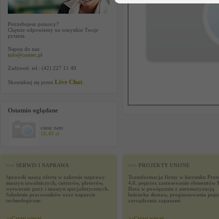
Potrzebujesz pomocy?
Chętnie odpowiemy na wszystkie Twoje
pytania.
Napisz do nas:
info@contec.pl
Zadzwoń: tel.: (42) 227 11 40
Live Chat
Skontaktuj się przez
.
Ostatnio oglądane
czesc zam
16,40 zł
>>> SERWIS I NAPRAWA
>>> PROJEKTY UNIJNE
Sprawdź naszą ofertę w zakresie naprawy
Transformacja firmy w kierunku Prze
maszyn szwalniczych, cutterów, ploterów,
4.0. poprzez zastosowanie elementów 
wytwornic pary i maszyn specjalistycznych.
Data w powiązaniu z automatyzacją
Szkolenie pracowników oraz wsparcie
łańcucha dostaw, prognozowania popy
technologiczne.
zarządzania zapasami
>>
Czytaj wiecej
>>
Czytaj wiecej