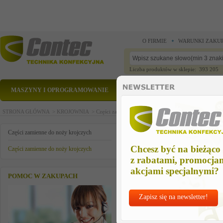
O FIRMIE
WARUNKI ZAKU
Liczba produktów w sklepie: 393 205
MASZYNY I OPROGRAMOWANIE
CZĘŚCI ZAMIENNE
STRONA GŁÓWNA >
KROJOWNIA >
Części zamienne do noży krojczych >
Części zamienn
czesc zam
Części zamienne do noży krojczych
Chcesz być na bieżąco
Części zamienne do noży krojczych
z rabatami, promocja
akcjami specjalnymi?
POMOC W ZAKUPACH
Zapisz się na newsletter!