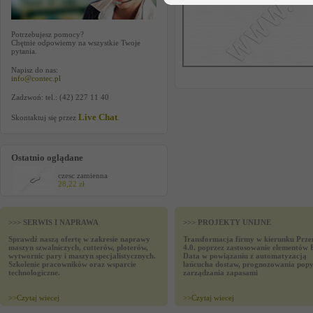
Potrzebujesz pomocy?
Chętnie odpowiemy na wszystkie Twoje
pytania.
Napisz do nas:
info@contec.pl
Zadzwoń: tel.: (42) 227 11 40
Live Chat
Skontaktuj się przez
.
Ostatnio oglądane
czesc zamienna
28,22 zł
>>> SERWIS I NAPRAWA
>>> PROJEKTY UNIJNE
Sprawdź naszą ofertę w zakresie naprawy
Transformacja firmy w kierunku Prze
maszyn szwalniczych, cutterów, ploterów,
4.0. poprzez zastosowanie elementów 
wytwornic pary i maszyn specjalistycznych.
Data w powiązaniu z automatyzacją
Szkolenie pracowników oraz wsparcie
łańcucha dostaw, prognozowania popy
technologiczne.
zarządzania zapasami
>>
Czytaj wiecej
>>
Czytaj wiecej