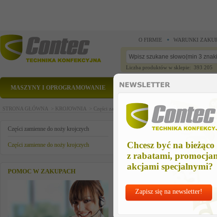
O FIRMIE
WARUNKI ZAKU
Liczba produktów w sklepie: 393 205
MASZYNY I OPROGRAMOWANIE
CZĘŚCI ZAMIENNE
STRONA GŁÓWNA >
KROJOWNIA >
Części zamienne do noży krojczych >
Części zamienn
czesc zamienna
Części zamienne do noży krojczych
Chcesz być na bieżąco
Części zamienne do noży krojczych
z rabatami, promocja
akcjami specjalnymi?
POMOC W ZAKUPACH
Zapisz się na newsletter!