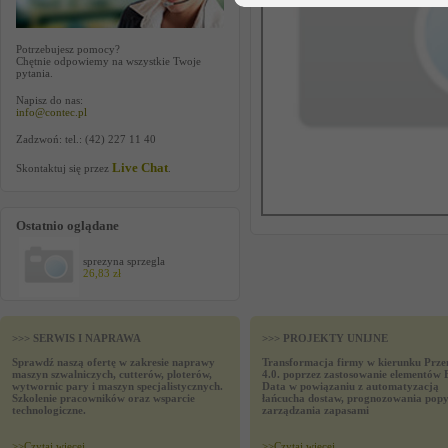
Potrzebujesz pomocy?
Chętnie odpowiemy na wszystkie Twoje
pytania.
Napisz do nas:
info@contec.pl
Zadzwoń: tel.: (42) 227 11 40
Live Chat
Skontaktuj się przez
.
Ostatnio oglądane
sprezyna sprzegla
26,83 zł
>>> SERWIS I NAPRAWA
>>> PROJEKTY UNIJNE
Sprawdź naszą ofertę w zakresie naprawy
Transformacja firmy w kierunku Prze
maszyn szwalniczych, cutterów, ploterów,
4.0. poprzez zastosowanie elementów 
wytwornic pary i maszyn specjalistycznych.
Data w powiązaniu z automatyzacją
Szkolenie pracowników oraz wsparcie
łańcucha dostaw, prognozowania popy
technologiczne.
zarządzania zapasami
>>
Czytaj wiecej
>>
Czytaj wiecej