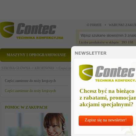
O FIRMIE
WARUNKI ZAKU
Liczba produktów w sklepie: 393 198
MASZYNY I OPROGRAMOWANIE
CZĘŚCI ZAMIENNE
STRONA GŁÓWNA >
KROJOWNIA >
Części zamienne do noży krojczych >
Części zamienn
sprezyna sprzegla
Części zamienne do noży krojczych
Chcesz być na bieżąco
Części zamienne do noży krojczych
z rabatami, promocja
akcjami specjalnymi?
POMOC W ZAKUPACH
Zapisz się na newsletter!