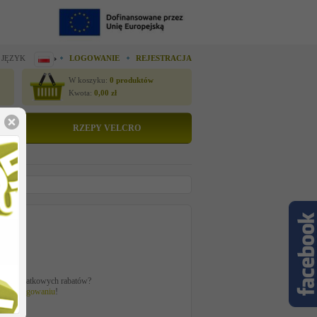
 JĘZYK
LOGOWANIE
REJESTRACJA
W koszyku:
0
produktów
Kwota:
0,00
zł
RZEPY VELCRO
to
zł
ać z dodatkowych rabatów?
 po
zalogowaniu
!