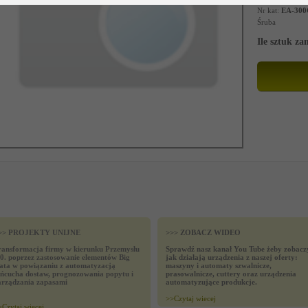
Nr kat:
EA-300
Śruba
Ile sztuk z
>> PROJEKTY UNIJNE
>>> ZOBACZ WIDEO
ransformacja firmy w kierunku Przemysłu
Sprawdź nasz kanał You Tube żeby zobacz
.0. poprzez zastosowanie elementów Big
jak działają urządzenia z naszej oferty:
ata w powiązaniu z automatyzacją
maszyny i automaty szwalnicze,
ańcucha dostaw, prognozowania popytu i
prasowalnicze, cuttery oraz urządzenia
arządzania zapasami
automatyzujące produkcje.
>>
Czytaj wiecej
>
Czytaj wiecej