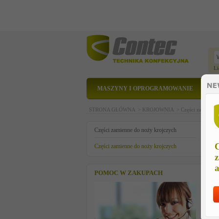
Li
MASZYNY I OPROGRAMOWANIE
STRONA GŁÓWNA >
KROJOWNIA >
Części zamienne
c
Części zamienne do noży krojczych
C
Części zamienne do noży krojczych
z
a
POMOC W ZAKUPACH