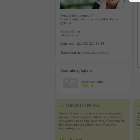
Potrzebujesz pomocy?
Chętnie odpowiemy na wszystkie Twoje
pytania.
Napisz do nas:
info@contec.pl
Zadzwoń: tel.: (42) 227 11 40
Live Chat
Skontaktuj się przez
.
Ostatnio oglądane
czesc zamienna
13,65 zł
>>> SERWIS I NAPRAWA
>
Sprawdź naszą ofertę w zakresie naprawy
T
maszyn szwalniczych, cutterów, ploterów,
4
wytwornic pary i maszyn specjalistycznych.
D
Szkolenie pracowników oraz wsparcie
ł
technologiczne.
z
>>
Czytaj wiecej
>