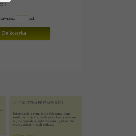
C7-3
amawiasz:
szt.
>>> POLITYKA PRYWATNOŚCI
yć
Informacje o tym, jakie zbieramy dane
osobowe, w jaki sposób są wykorzystywane,
w jaki sposób są zabezieczone i jak można
wprowadzać w nich zmiany.
>>
Czytaj wiecej