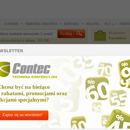
O FIRMIE
WARUNKI ZAKUPÓW
KONTAKT
WALUTA
PLN
ZMIEŃ
W schowku:
0 produktów
czba produktów w sklepie: 393 198
CZĘŚCI ZAMIENNE
IGŁY I AKCESORIA
 do noży krojczych >
Części zamienne do noży krojczych >
czesc zamienna
zesc zamienna
hcesz być na bieżąco
Cena net
 rabatami, promocjami oraz
13,65 
kcjami specjalnymi?
Zapisz się na newsletter!
Chcesz korzyst
Najlepsze
ceny