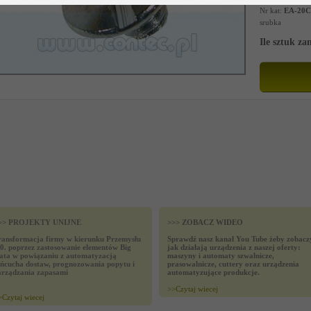
Nr kat:
EA-20C
srubka
Ile sztuk z
>> PROJEKTY UNIJNE
>>> ZOBACZ WIDEO
ransformacja firmy w kierunku Przemysłu
Sprawdź nasz kanał You Tube żeby zobacz
.0. poprzez zastosowanie elementów Big
jak działają urządzenia z naszej oferty:
ata w powiązaniu z automatyzacją
maszyny i automaty szwalnicze,
ańcucha dostaw, prognozowania popytu i
prasowalnicze, cuttery oraz urządzenia
arządzania zapasami
automatyzujące produkcje.
>>
Czytaj wiecej
>
Czytaj wiecej