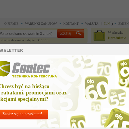
O FIRMIE
WARUNKI ZAKUPÓW
KONTAKT
WALUTA
PLN
ZMIEŃ
W schowku:
0 produktów
czba produktów w sklepie: 393 198
CZĘŚCI ZAMIENNE
IGŁY I AKCESORIA
 do noży krojczych >
Części zamienne do noży krojczych >
srubka
rubka
hcesz być na bieżąco
Cena net
 rabatami, promocjami oraz
16,22 
kcjami specjalnymi?
Zapisz się na newsletter!
Chcesz korzyst
Najlepsze
ceny