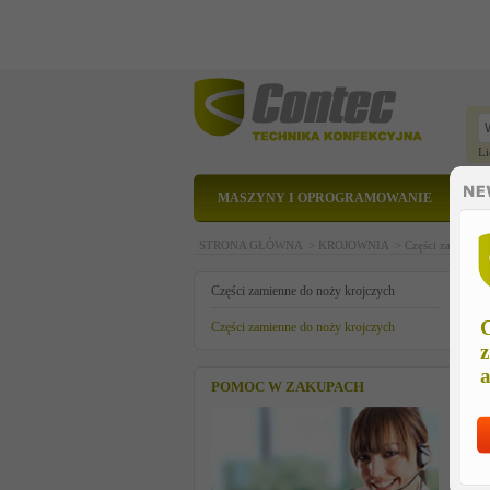
Li
MASZYNY I OPROGRAMOWANIE
STRONA GŁÓWNA >
KROJOWNIA >
Części zamienne
s
Części zamienne do noży krojczych
C
Części zamienne do noży krojczych
z
a
POMOC W ZAKUPACH