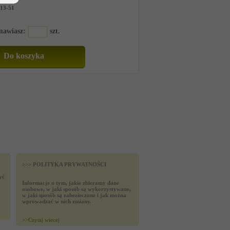
13-51
amawiasz:
szt.
>>> POLITYKA PRYWATNOŚCI
yć
Informacje o tym, jakie zbieramy dane
osobowe, w jaki sposób są wykorzystywane,
w jaki sposób są zabezieczone i jak można
wprowadzać w nich zmiany.
>>
Czytaj wiecej