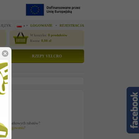
 JĘZYK
LOGOWANIE
REJESTRACJA
W koszyku:
0
produktów
Kwota:
0,00
zł
RZEPY VELCRO
to
zł
ać z dodatkowych rabatów?
 po
zalogowaniu
!