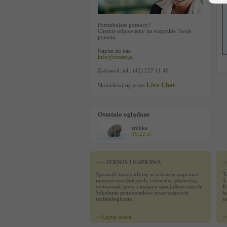
Potrzebujesz pomocy?
Chętnie odpowiemy na wszystkie Twoje
pytania.
Napisz do nas:
info@contec.pl
Zadzwoń: tel.: (42) 227 11 40
Live Chat
Skontaktuj się przez
.
Ostatnio oglądane
srubka
16,22 zł
>>> SERWIS I NAPRAWA
>
Sprawdź naszą ofertę w zakresie naprawy
T
maszyn szwalniczych, cutterów, ploterów,
4
wytwornic pary i maszyn specjalistycznych.
D
Szkolenie pracowników oraz wsparcie
ł
technologiczne.
z
>>
Czytaj wiecej
>