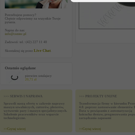
Potrzebujesz pomocy?
Chętnie odpowiemy na wszystkie Twoje
pytania.
Napisz do nas:
info@contec.pl
Zadzwoń: tel.: (42) 227 11 40
Live Chat
Skontaktuj się przez
.
Ostatnio oglądane
pierscien ustalajacy
20,71 zł
>>> SERWIS I NAPRAWA
>>> PROJEKTY UNIJNE
Sprawdź naszą ofertę w zakresie naprawy
Transformacja firmy w kierunku Prze
maszyn szwalniczych, cutterów, ploterów,
4.0. poprzez zastosowanie elementów 
wytwornic pary i maszyn specjalistycznych.
Data w powiązaniu z automatyzacją
Szkolenie pracowników oraz wsparcie
łańcucha dostaw, prognozowania popy
technologiczne.
zarządzania zapasami
>>
Czytaj wiecej
>>
Czytaj wiecej