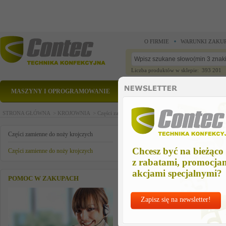
O FIRMIE
WARUNKI ZAKU
Liczba produktów w sklepie: 393 201
MASZYNY I OPROGRAMOWANIE
CZĘŚCI ZAMIENNE
STRONA GŁÓWNA >
KROJOWNIA >
Części zamienne do noży krojczych >
Części zamienn
pierscien ustalajacy
Części zamienne do noży krojczych
Chcesz być na bieżąco
Części zamienne do noży krojczych
z rabatami, promocja
akcjami specjalnymi?
POMOC W ZAKUPACH
Zapisz się na newsletter!