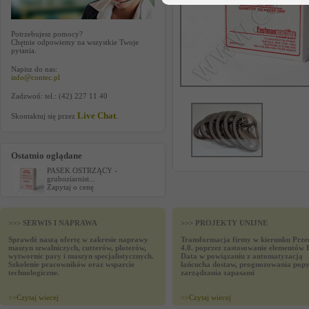
Potrzebujesz pomocy?
Chętnie odpowiemy na wszystkie Twoje
pytania.
Napisz do nas:
info@contec.pl
Zadzwoń: tel.: (42) 227 11 40
Live Chat
Skontaktuj się przez
.
Ostatnio oglądane
PASEK OSTRZĄCY -
gruboziarnist...
Zapytaj o cenę
>>> SERWIS I NAPRAWA
>>> PROJEKTY UNIJNE
Sprawdź naszą ofertę w zakresie naprawy
Transformacja firmy w kierunku Prze
maszyn szwalniczych, cutterów, ploterów,
4.0. poprzez zastosowanie elementów 
wytwornic pary i maszyn specjalistycznych.
Data w powiązaniu z automatyzacją
Szkolenie pracowników oraz wsparcie
łańcucha dostaw, prognozowania popy
technologiczne.
zarządzania zapasami
>>
Czytaj wiecej
>>
Czytaj wiecej