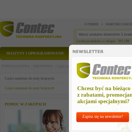
O FIRMIE
WARUNKI ZAKU
Liczba produktów w sklepie: 393 198
MASZYNY I OPROGRAMOWANIE
CZĘŚCI ZAMIENNE
STRONA GŁÓWNA >
KROJOWNIA >
Części zamienne do noży krojczych >
Części zamienn
PASEK OSTRZĄCY - gruboziarnis
Części zamienne do noży krojczych
Chcesz być na bieżąco
Części zamienne do noży krojczych
z rabatami, promocja
akcjami specjalnymi?
POMOC W ZAKUPACH
Zapisz się na newsletter!