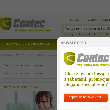
O FIRMIE
WARUNKI ZAKU
Liczba produktów w sklepie: 393 198
MASZYNY I OPROGRAMOWANIE
CZĘŚCI ZAMIENNE
STRONA GŁÓWNA >
KROJOWNIA >
Części zamienne do noży krojczych >
Części zamienn
knob turn
Części zamienne do noży krojczych
Chcesz być na bieżąco
Części zamienne do noży krojczych
z rabatami, promocja
akcjami specjalnymi?
POMOC W ZAKUPACH
Zapisz się na newsletter!