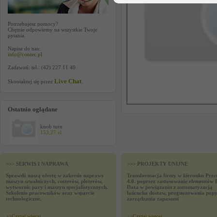
Potrzebujesz pomocy?
Chętnie odpowiemy na wszystkie Twoje
pytania.
Napisz do nas:
info@contec.pl
Zadzwoń: tel.: (42) 227 11 40
Live Chat
Skontaktuj się przez
.
Ostatnio oglądane
knob turn
153,27 zł
>>> SERWIS I NAPRAWA
>>> PROJEKTY UNIJNE
Sprawdź naszą ofertę w zakresie naprawy
Transformacja firmy w kierunku Prze
maszyn szwalniczych, cutterów, ploterów,
4.0. poprzez zastosowanie elementów 
wytwornic pary i maszyn specjalistycznych.
Data w powiązaniu z automatyzacją
Szkolenie pracowników oraz wsparcie
łańcucha dostaw, prognozowania popy
technologiczne.
zarządzania zapasami
>>
Czytaj wiecej
>>
Czytaj wiecej