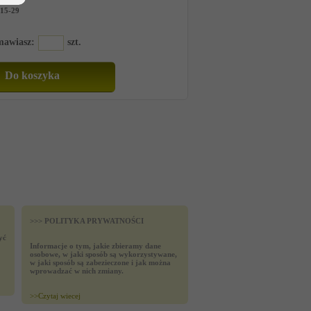
15-29
amawiasz:
szt.
>>> POLITYKA PRYWATNOŚCI
yć
Informacje o tym, jakie zbieramy dane
osobowe, w jaki sposób są wykorzystywane,
w jaki sposób są zabezieczone i jak można
wprowadzać w nich zmiany.
>>
Czytaj wiecej