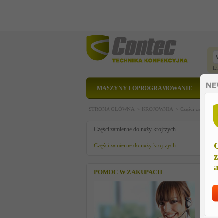
Li
MASZYNY I OPROGRAMOWANIE
STRONA GŁÓWNA >
KROJOWNIA >
Części zamienne
p
Części zamienne do noży krojczych
C
Części zamienne do noży krojczych
z
a
POMOC W ZAKUPACH