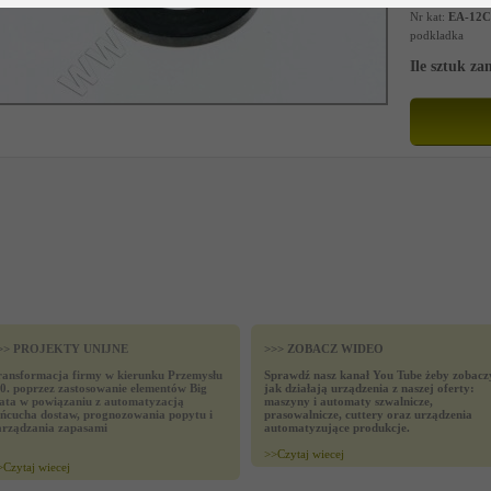
Nr kat:
EA-12C
podkladka
Ile sztuk z
>> PROJEKTY UNIJNE
>>> ZOBACZ WIDEO
ransformacja firmy w kierunku Przemysłu
Sprawdź nasz kanał You Tube żeby zobacz
.0. poprzez zastosowanie elementów Big
jak działają urządzenia z naszej oferty:
ata w powiązaniu z automatyzacją
maszyny i automaty szwalnicze,
ańcucha dostaw, prognozowania popytu i
prasowalnicze, cuttery oraz urządzenia
arządzania zapasami
automatyzujące produkcje.
>>
Czytaj wiecej
>
Czytaj wiecej