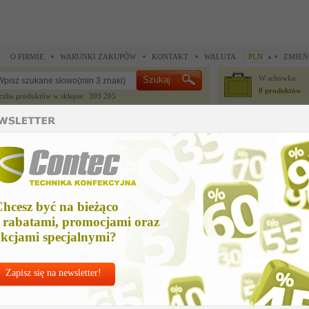
O FIRMIE
WARUNKI ZAKUPÓW
KONTAKT
WALUTA
PLN
ZMIEŃ
W schowku:
0 produktów
czba produktów w sklepie: 393 205
CZĘŚCI ZAMIENNE
IGŁY I AKCESORIA
 do noży krojczych >
Części zamienne do noży krojczych >
podkladka
odkladka
hcesz być na bieżąco
Cena net
 rabatami, promocjami oraz
19,96 
kcjami specjalnymi?
Zapisz się na newsletter!
Chcesz korzyst
Najlepsze
ceny