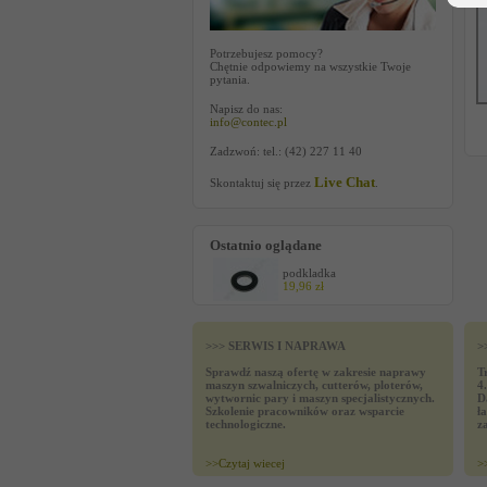
Potrzebujesz pomocy?
Chętnie odpowiemy na wszystkie Twoje
pytania.
Napisz do nas:
info@contec.pl
Zadzwoń: tel.: (42) 227 11 40
Live Chat
Skontaktuj się przez
.
Ostatnio oglądane
podkladka
19,96 zł
>>> SERWIS I NAPRAWA
>
Sprawdź naszą ofertę w zakresie naprawy
T
maszyn szwalniczych, cutterów, ploterów,
4
wytwornic pary i maszyn specjalistycznych.
D
Szkolenie pracowników oraz wsparcie
ł
technologiczne.
z
>>
Czytaj wiecej
>