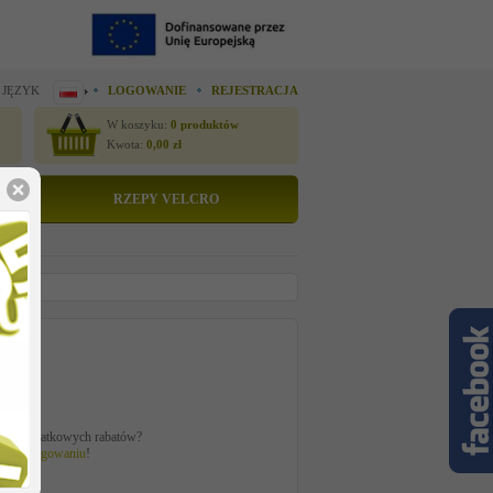
 JĘZYK
LOGOWANIE
REJESTRACJA
W koszyku:
0
produktów
Kwota:
0,00
zł
RZEPY VELCRO
to
zł
ać z dodatkowych rabatów?
 po
zalogowaniu
!