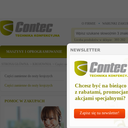
O FIRMIE
WARUNKI ZAKU
Liczba produktów w sklepie: 393 202
MASZYNY I OPROGRAMOWANIE
CZĘŚCI ZAMIENNE
STRONA GŁÓWNA >
KROJOWNIA >
Części zamienne do noży krojczych >
Części zamienn
CZESC ZAMIENNA
Części zamienne do noży krojczych
Chcesz być na bieżąco
Części zamienne do noży krojczych
z rabatami, promocja
akcjami specjalnymi?
POMOC W ZAKUPACH
Zapisz się na newsletter!