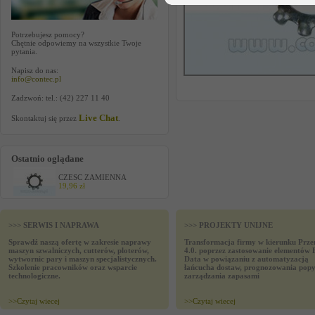
Potrzebujesz pomocy?
Chętnie odpowiemy na wszystkie Twoje
pytania.
Napisz do nas:
info@contec.pl
Zadzwoń: tel.: (42) 227 11 40
Live Chat
Skontaktuj się przez
.
Ostatnio oglądane
CZESC ZAMIENNA
19,96 zł
>>> SERWIS I NAPRAWA
>>> PROJEKTY UNIJNE
Sprawdź naszą ofertę w zakresie naprawy
Transformacja firmy w kierunku Prze
maszyn szwalniczych, cutterów, ploterów,
4.0. poprzez zastosowanie elementów 
wytwornic pary i maszyn specjalistycznych.
Data w powiązaniu z automatyzacją
Szkolenie pracowników oraz wsparcie
łańcucha dostaw, prognozowania popy
technologiczne.
zarządzania zapasami
>>
Czytaj wiecej
>>
Czytaj wiecej