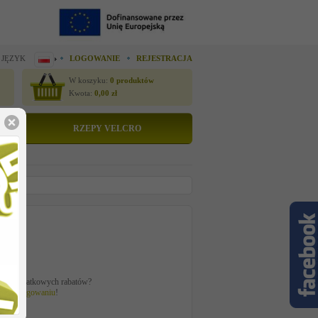
 JĘZYK
LOGOWANIE
REJESTRACJA
W koszyku:
0
produktów
Kwota:
0,00
zł
RZEPY VELCRO
tto
 zł
ać z dodatkowych rabatów?
 po
zalogowaniu
!