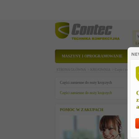
Li
MASZYNY I OPROGRAMOWANIE
STRONA GŁÓWNA >
KROJOWNIA >
Części zamienne
s
Części zamienne do noży krojczych
C
Części zamienne do noży krojczych
z
a
POMOC W ZAKUPACH