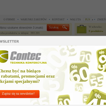
O FIRMIE
WARUNKI ZAKUPÓW
KONTAKT
WALUTA
PLN
ZMIEŃ
W schowku:
0 produktów
czba produktów w sklepie: 393 201
CZĘŚCI ZAMIENNE
IGŁY I AKCESORIA
 do noży krojczych >
Części zamienne do noży krojczych >
sworzen
worzen
hcesz być na bieżąco
Cena ne
 rabatami, promocjami oraz
135,37
kcjami specjalnymi?
Zapisz się na newsletter!
Chcesz korzyst
Najlepsze
ceny