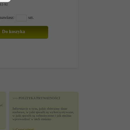
12-92
amawiasz:
szt.
>>> POLITYKA PRYWATNOŚCI
yć
Informacje o tym, jakie zbieramy dane
osobowe, w jaki sposób są wykorzystywane,
w jaki sposób są zabezieczone i jak można
wprowadzać w nich zmiany.
>>
Czytaj wiecej