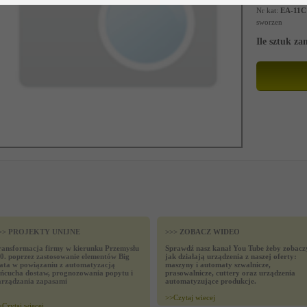
Nr kat:
EA-11C
sworzen
Ile sztuk z
>> PROJEKTY UNIJNE
>>> ZOBACZ WIDEO
ransformacja firmy w kierunku Przemysłu
Sprawdź nasz kanał You Tube żeby zobacz
.0. poprzez zastosowanie elementów Big
jak działają urządzenia z naszej oferty:
ata w powiązaniu z automatyzacją
maszyny i automaty szwalnicze,
ańcucha dostaw, prognozowania popytu i
prasowalnicze, cuttery oraz urządzenia
arządzania zapasami
automatyzujące produkcje.
>>
Czytaj wiecej
>
Czytaj wiecej