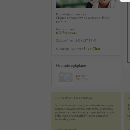
Potrzebujesz pomocy?
Chętnie odpowiemy na wszystkie Twoje
pytania.
Napisz do nas:
info@contec.pl
Zadzwoń: tel.: (42) 227 11 40
Live Chat
Skontaktuj się przez
.
Ostatnio oglądane
sworzen
135,37 zł
>>> SERWIS I NAPRAWA
>
Sprawdź naszą ofertę w zakresie naprawy
T
maszyn szwalniczych, cutterów, ploterów,
4
wytwornic pary i maszyn specjalistycznych.
D
Szkolenie pracowników oraz wsparcie
ł
technologiczne.
z
>>
Czytaj wiecej
>