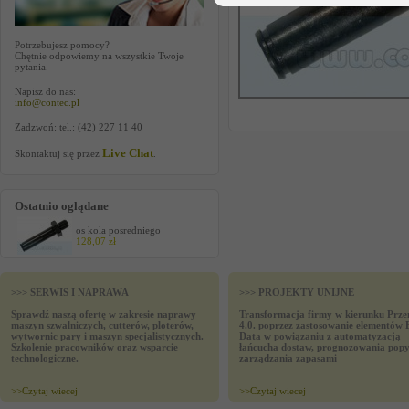
Potrzebujesz pomocy?
Chętnie odpowiemy na wszystkie Twoje
pytania.
Napisz do nas:
info@contec.pl
Zadzwoń: tel.: (42) 227 11 40
Live Chat
Skontaktuj się przez
.
Ostatnio oglądane
os kola posredniego
128,07 zł
>>> SERWIS I NAPRAWA
>>> PROJEKTY UNIJNE
Sprawdź naszą ofertę w zakresie naprawy
Transformacja firmy w kierunku Prze
maszyn szwalniczych, cutterów, ploterów,
4.0. poprzez zastosowanie elementów 
wytwornic pary i maszyn specjalistycznych.
Data w powiązaniu z automatyzacją
Szkolenie pracowników oraz wsparcie
łańcucha dostaw, prognozowania popy
technologiczne.
zarządzania zapasami
>>
Czytaj wiecej
>>
Czytaj wiecej