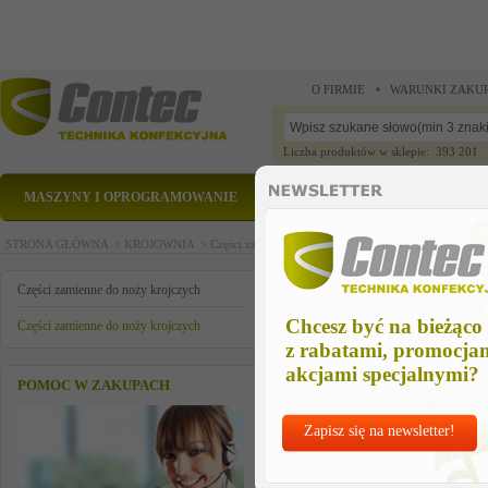
O FIRMIE
WARUNKI ZAKU
Liczba produktów w sklepie: 393 201
MASZYNY I OPROGRAMOWANIE
CZĘŚCI ZAMIENNE
STRONA GŁÓWNA >
KROJOWNIA >
Części zamienne do noży krojczych >
Części zamienn
os kola posredniego
Części zamienne do noży krojczych
Chcesz być na bieżąco
Części zamienne do noży krojczych
z rabatami, promocja
akcjami specjalnymi?
POMOC W ZAKUPACH
Zapisz się na newsletter!