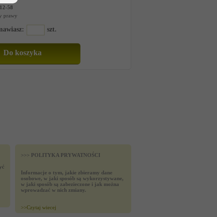
12-58
y prawy
amawiasz:
szt.
>>> POLITYKA PRYWATNOŚCI
yć
Informacje o tym, jakie zbieramy dane
osobowe, w jaki sposób są wykorzystywane,
w jaki sposób są zabezieczone i jak można
wprowadzać w nich zmiany.
>>
Czytaj wiecej