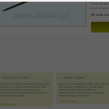
Nr kat:
EA-11C
pret kwadratow
Ile sztuk z
>> PROJEKTY UNIJNE
>>> ZOBACZ WIDEO
ransformacja firmy w kierunku Przemysłu
Sprawdź nasz kanał You Tube żeby zobacz
.0. poprzez zastosowanie elementów Big
jak działają urządzenia z naszej oferty:
ata w powiązaniu z automatyzacją
maszyny i automaty szwalnicze,
ańcucha dostaw, prognozowania popytu i
prasowalnicze, cuttery oraz urządzenia
arządzania zapasami
automatyzujące produkcje.
>>
Czytaj wiecej
>
Czytaj wiecej