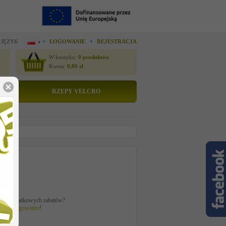
 JĘZYK
LOGOWANIE
REJESTRACJA
W koszyku:
0
produktów
Kwota:
0,00
zł
RZEPY VELCRO
to
zł
ać z dodatkowych rabatów?
 po
zalogowaniu
!