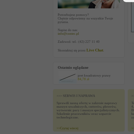
Potrzebujesz pomocy?
Chętnie odpowiemy na wszystkie Twoje
pytania.
Napisz do nas:
info@contec.pl
Zadzwoń: tel.: (42) 227 11 40
Live Chat
Skontaktuj się przez
.
Ostatnio oglądane
pret kwadratowy prawy
84,78 zł
>>> SERWIS I NAPRAWA
>
Sprawdź naszą ofertę w zakresie naprawy
T
maszyn szwalniczych, cutterów, ploterów,
4
wytwornic pary i maszyn specjalistycznych.
D
Szkolenie pracowników oraz wsparcie
ł
technologiczne.
z
>>
Czytaj wiecej
>