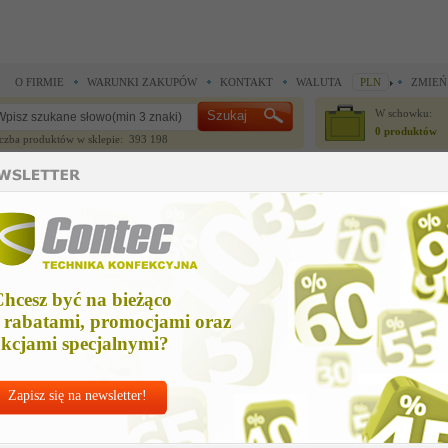
O FIRMIE
WARUNKI ZAKUPÓW
KONTAKT
WALUTA
PLN
ZMIEŃ
W schowku:
0 produktów
czba produktów w sklepie: 393 198
CZĘŚCI ZAMIENNE
IGŁY I AKCESORIA
 do noży krojczych >
Części zamienne do noży krojczych >
pret kwadratowy prawy
ret kwadratowy prawy
hcesz być na bieżąco
Cena net
 rabatami, promocjami oraz
84,78 
kcjami specjalnymi?
Zapisz się na newsletter!
Chcesz korzyst
Najlepsze
ceny