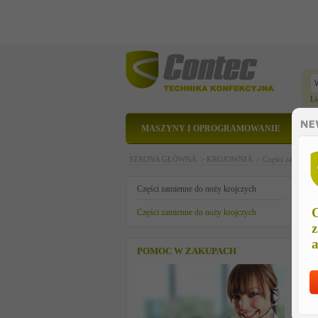
Li
MASZYNY I OPROGRAMOWANIE
STRONA GŁÓWNA >
KROJOWNIA >
Części zamienne
p
Części zamienne do noży krojczych
C
Części zamienne do noży krojczych
z
a
POMOC W ZAKUPACH