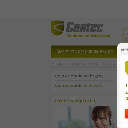
Li
MASZYNY I OPROGRAMOWANIE
STRONA GŁÓWNA >
KROJOWNIA >
Części zamienne
S
Części zamienne do noży krojczych
C
Części zamienne do noży krojczych
z
a
POMOC W ZAKUPACH