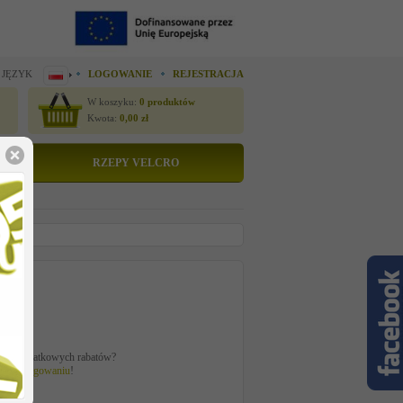
 JĘZYK
LOGOWANIE
REJESTRACJA
W koszyku:
0
produktów
Kwota:
0,00
zł
RZEPY VELCRO
tto
 zł
ać z dodatkowych rabatów?
 po
zalogowaniu
!