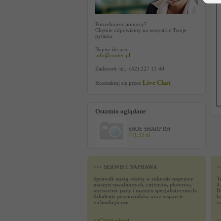
Potrzebujesz pomocy?
Chętnie odpowiemy na wszystkie Twoje
pytania.
Napisz do nas:
info@contec.pl
Zadzwoń: tel.: (42) 227 11 40
Live Chat
Skontaktuj się przez
.
Ostatnio oglądane
SHOE SHARP RH
771,33 zł
>>> SERWIS I NAPRAWA
>
Sprawdź naszą ofertę w zakresie naprawy
T
maszyn szwalniczych, cutterów, ploterów,
4
wytwornic pary i maszyn specjalistycznych.
D
Szkolenie pracowników oraz wsparcie
ł
technologiczne.
z
>>
Czytaj wiecej
>