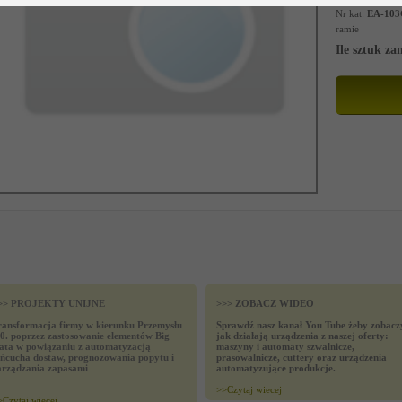
Nr kat:
EA-103
ramie
Ile sztuk z
>> PROJEKTY UNIJNE
>>> ZOBACZ WIDEO
ransformacja firmy w kierunku Przemysłu
Sprawdź nasz kanał You Tube żeby zobacz
.0. poprzez zastosowanie elementów Big
jak działają urządzenia z naszej oferty:
ata w powiązaniu z automatyzacją
maszyny i automaty szwalnicze,
ańcucha dostaw, prognozowania popytu i
prasowalnicze, cuttery oraz urządzenia
arządzania zapasami
automatyzujące produkcje.
>>
Czytaj wiecej
>
Czytaj wiecej