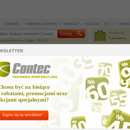
O FIRMIE
WARUNKI ZAKUPÓW
KONTAKT
WALUTA
PLN
ZMIEŃ
W schowku:
0 produktów
czba produktów w sklepie: 393 201
CZĘŚCI ZAMIENNE
IGŁY I AKCESORIA
 do noży krojczych >
Części zamienne do noży krojczych >
SHOE SHARP RH
HOE SHARP RH
hcesz być na bieżąco
Cena ne
 rabatami, promocjami oraz
771,33
kcjami specjalnymi?
Zapisz się na newsletter!
Chcesz korzyst
Najlepsze
ceny