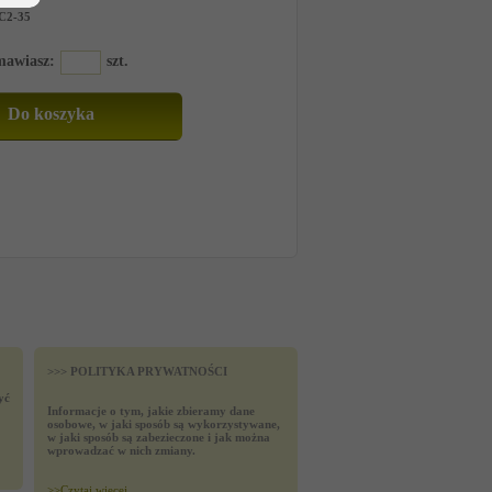
C2-35
amawiasz:
szt.
>>> POLITYKA PRYWATNOŚCI
yć
Informacje o tym, jakie zbieramy dane
osobowe, w jaki sposób są wykorzystywane,
w jaki sposób są zabezieczone i jak można
wprowadzać w nich zmiany.
>>
Czytaj wiecej