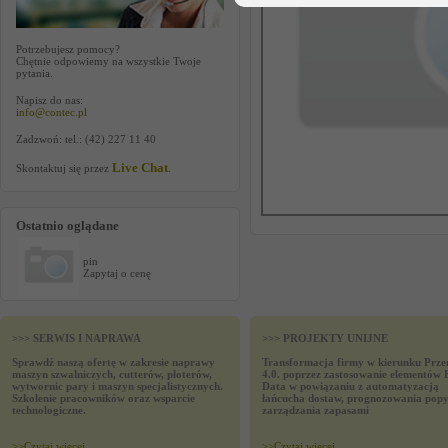
Potrzebujesz pomocy?
Chętnie odpowiemy na wszystkie Twoje
pytania.
Napisz do nas:
info@contec.pl
Zadzwoń: tel.: (42) 227 11 40
Live Chat
Skontaktuj się przez
.
Ostatnio oglądane
pin
Zapytaj o cenę
>>> SERWIS I NAPRAWA
>>> PROJEKTY UNIJNE
Sprawdź naszą ofertę w zakresie naprawy
Transformacja firmy w kierunku Prze
maszyn szwalniczych, cutterów, ploterów,
4.0. poprzez zastosowanie elementów 
wytwornic pary i maszyn specjalistycznych.
Data w powiązaniu z automatyzacją
Szkolenie pracowników oraz wsparcie
łańcucha dostaw, prognozowania popy
technologiczne.
zarządzania zapasami
>>
Czytaj wiecej
>>
Czytaj wiecej