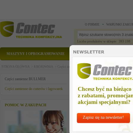
O FIRMIE
WARUNKI ZAKU
Liczba produktów w sklepie: 393 198
MASZYNY I OPROGRAMOWANIE
CZĘŚCI ZAMIENNE
STRONA GŁÓWNA >
KROJOWNIA >
Części zamienne BULLMER >
Części zamienne do cu
pin
Części zamienne BULLMER
Chcesz być na bieżąco
Części zamienne do cutterów i lagowarek
z rabatami, promocja
akcjami specjalnymi?
POMOC W ZAKUPACH
Zapisz się na newsletter!