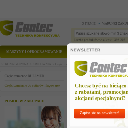
O FIRMIE
WARUNKI ZAKU
Liczba produktów w sklepie: 393 205
MASZYNY I OPROGRAMOWANIE
CZĘŚCI ZAMIENNE
STRONA GŁÓWNA >
KROJOWNIA >
Części zamienne BULLMER >
Części zamienne do cu
zawleczka
Części zamienne BULLMER
Chcesz być na bieżąco
Części zamienne do cutterów i lagowarek
z rabatami, promocja
akcjami specjalnymi?
POMOC W ZAKUPACH
Zapisz się na newsletter!