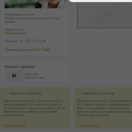
Potrzebujesz pomocy?
Chętnie odpowiemy na wszystkie Twoje
pytania.
Napisz do nas:
info@contec.pl
Zadzwoń: tel.: (42) 227 11 40
Live Chat
Skontaktuj się przez
.
Ostatnio oglądane
zawleczka
Zapytaj o cenę
>>> SERWIS I NAPRAWA
>>> PROJEKTY UNIJNE
Sprawdź naszą ofertę w zakresie naprawy
Transformacja firmy w kierunku Prze
maszyn szwalniczych, cutterów, ploterów,
4.0. poprzez zastosowanie elementów 
wytwornic pary i maszyn specjalistycznych.
Data w powiązaniu z automatyzacją
Szkolenie pracowników oraz wsparcie
łańcucha dostaw, prognozowania popy
technologiczne.
zarządzania zapasami
>>
Czytaj wiecej
>>
Czytaj wiecej