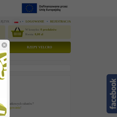
 JĘZYK
LOGOWANIE
REJESTRACJA
W koszyku:
0
produktów
Kwota:
0,00
zł
RZEPY VELCRO
o
ł
ać z dodatkowych rabatów?
 po
zalogowaniu
!