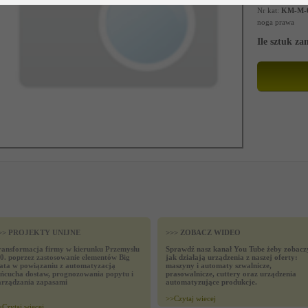
Nr kat:
KM-M-
noga prawa
Ile sztuk z
>> PROJEKTY UNIJNE
>>> ZOBACZ WIDEO
ransformacja firmy w kierunku Przemysłu
Sprawdź nasz kanał You Tube żeby zobacz
.0. poprzez zastosowanie elementów Big
jak działają urządzenia z naszej oferty:
ata w powiązaniu z automatyzacją
maszyny i automaty szwalnicze,
ańcucha dostaw, prognozowania popytu i
prasowalnicze, cuttery oraz urządzenia
arządzania zapasami
automatyzujące produkcje.
>>
Czytaj wiecej
>
Czytaj wiecej