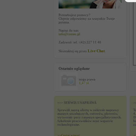
Potrzebujesz pomocy?
Chętnie odpowiemy na wszystkie Twoje
pytania.
Napisz do nas:
info@contec.pl
Zadzwoń: tel.: (42) 227 11 40
Live Chat
Skontaktuj się przez
.
Ostatnio oglądane
noga prawa
1,47 zł
>>> SERWIS I NAPRAWA
>
Sprawdź naszą ofertę w zakresie naprawy
T
maszyn szwalniczych, cutterów, ploterów,
4
wytwornic pary i maszyn specjalistycznych.
D
Szkolenie pracowników oraz wsparcie
ł
technologiczne.
z
>>
Czytaj wiecej
>