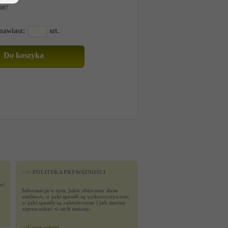
087
amawiasz:
szt.
>>> POLITYKA PRYWATNOŚCI
yć
Informacje o tym, jakie zbieramy dane
osobowe, w jaki sposób są wykorzystywane,
w jaki sposób są zabezieczone i jak można
wprowadzać w nich zmiany.
>>
Czytaj wiecej