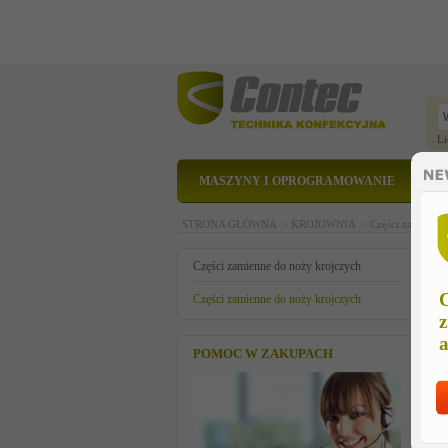
Li
MASZYNY I OPROGRAMOWANIE
STRONA GŁÓWNA >
KROJOWNIA >
Części zamienne
n
Części zamienne do noży krojczych
C
Części zamienne do noży krojczych
z
a
POMOC W ZAKUPACH