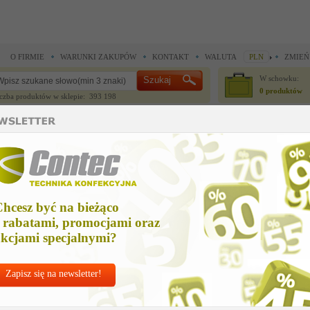
O FIRMIE
WARUNKI ZAKUPÓW
KONTAKT
WALUTA
PLN
ZMIEŃ
W schowku:
0 produktów
czba produktów w sklepie: 393 198
CZĘŚCI ZAMIENNE
IGŁY I AKCESORIA
 do noży krojczych >
Części zamienne do noży krojczych >
noga prawa
oga prawa
hcesz być na bieżąco
Cena nett
 rabatami, promocjami oraz
1,47 z
kcjami specjalnymi?
Zapisz się na newsletter!
Chcesz korzyst
Najlepsze
ceny