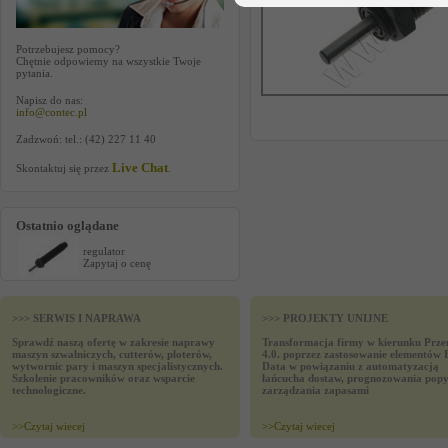
Potrzebujesz pomocy?
Chętnie odpowiemy na wszystkie Twoje
pytania.
Napisz do nas:
info@contec.pl
Zadzwoń: tel.: (42) 227 11 40
Live Chat
Skontaktuj się przez
.
Ostatnio oglądane
regulator
Zapytaj o cenę
>>> SERWIS I NAPRAWA
>>> PROJEKTY UNIJNE
Sprawdź naszą ofertę w zakresie naprawy
Transformacja firmy w kierunku Prze
maszyn szwalniczych, cutterów, ploterów,
4.0. poprzez zastosowanie elementów 
wytwornic pary i maszyn specjalistycznych.
Data w powiązaniu z automatyzacją
Szkolenie pracowników oraz wsparcie
łańcucha dostaw, prognozowania popy
technologiczne.
zarządzania zapasami
>>
Czytaj wiecej
>>
Czytaj wiecej